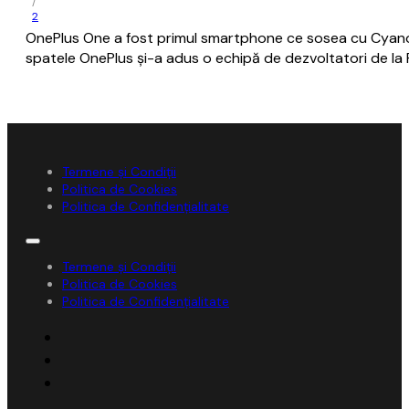
/
2
OnePlus One a fost primul smartphone ce sosea cu Cyanog
spatele OnePlus și-a adus o echipă de dezvoltatori de l
Termene și Condiții
Politica de Cookies
Politica de Confidențialitate
Termene și Condiții
Politica de Cookies
Politica de Confidențialitate