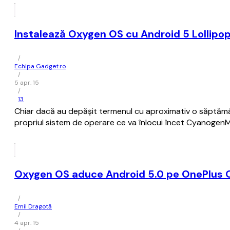
Instalează Oxygen OS cu Android 5 Lollipo
/
Echipa Gadget.ro
/
5 apr. 15
/
13
Chiar dacă au depășit termenul cu aproximativ o săptămân
propriul sistem de operare ce va înlocui încet CyanogenMod 
Oxygen OS aduce Android 5.0 pe OnePlus 
/
Emil Dragotă
/
4 apr. 15