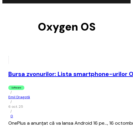
Oxygen OS
Bursa zvonurilor: Lista smartphone-urilor 
Software
/
Emil Dragotă
/
6 oct. 25
/
0
OnePlus a anunțat că va lansa Android 16 pe..., 16 octom