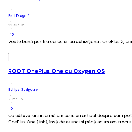
/
Emil Dragotă
/
22 aug. 15
/
15
Veste bună pentru cei ce și-au achiziționat OnePlus 2, pr
ROOT OnePlus One cu Oxygen OS
/
Echipa Gadget.ro
/
13 mai 15
/
0
Cu câteva luni în urmă am scris un articol despre cum po
OnePlus One (link), însă de atunci și până acum am trecut