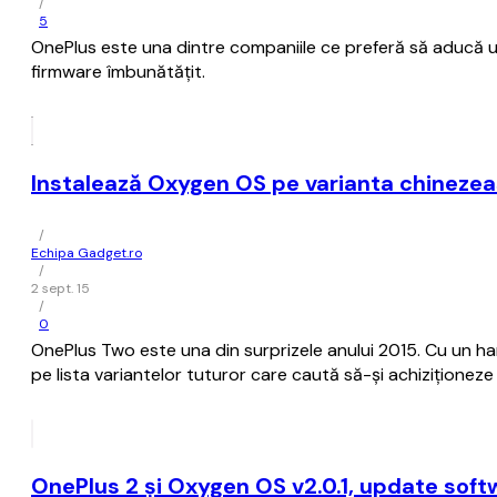
/
5
OnePlus este una dintre companiile ce preferă să aducă u
firmware îmbunătățit.
Instalează Oxygen OS pe varianta chineze
/
Echipa Gadget.ro
/
2 sept. 15
/
0
OnePlus Two este una din surprizele anului 2015. Cu un ha
pe lista variantelor tuturor care caută să-și achiziționeze
OnePlus 2 și Oxygen OS v2.0.1, update softw