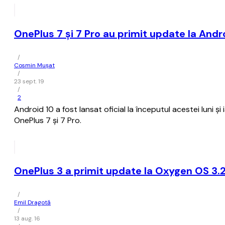
OnePlus 7 şi 7 Pro au primit update la Andr
/
Cosmin Mușat
/
23 sept. 19
/
2
Android 10 a fost lansat oficial la începutul acestei luni
OnePlus 7 şi 7 Pro.
OnePlus 3 a primit update la Oxygen OS 3.2
/
Emil Dragotă
/
13 aug. 16