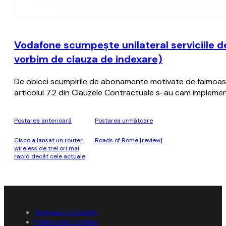
Vodafone scumpeşte unilateral serviciile de 
vorbim de clauza de indexare)
De obicei scumpirile de abonamente motivate de faimoasa c
articolul 7.2 din Clauzele Contractuale s-au cam implemen
Postarea anterioară
Postarea următoare
Cisco a lansat un router
Roads of Rome [review]
wireless de trei ori mai
rapid decât cele actuale
Termene și Condiții
Politica de Cookies