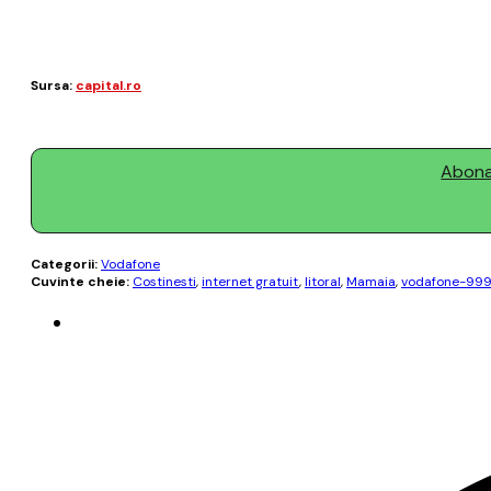
Sursa:
capital.ro
Abonaț
Categorii:
Vodafone
Cuvinte cheie:
Costinesti
,
internet gratuit
,
litoral
,
Mamaia
,
vodafone-99