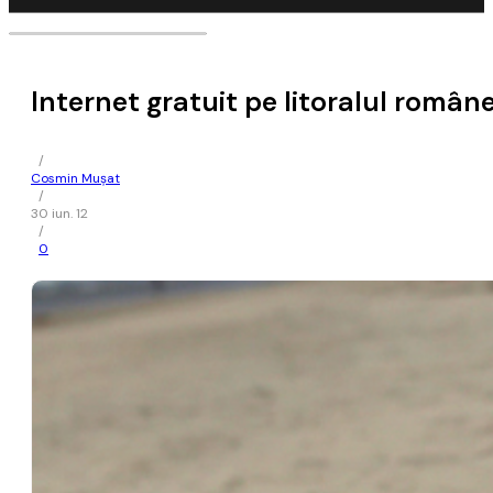
Internet gratuit pe litoralul român
/
Cosmin Mușat
/
30 iun. 12
/
0