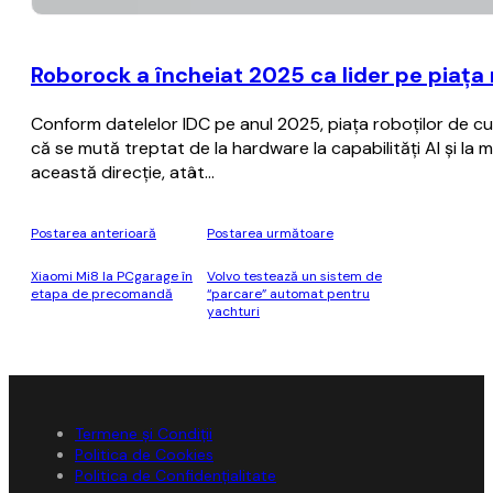
Roborock a încheiat 2025 ca lider pe piața r
Conform datelelor IDC pe anul 2025, piața roboților de cur
că se mută treptat de la hardware la capabilități AI și la 
această direcție, atât…
Postarea anterioară
Postarea următoare
Xiaomi Mi8 la PCgarage în
Volvo testează un sistem de
etapa de precomandă
“parcare” automat pentru
yachturi
Termene și Condiții
Politica de Cookies
Politica de Confidențialitate