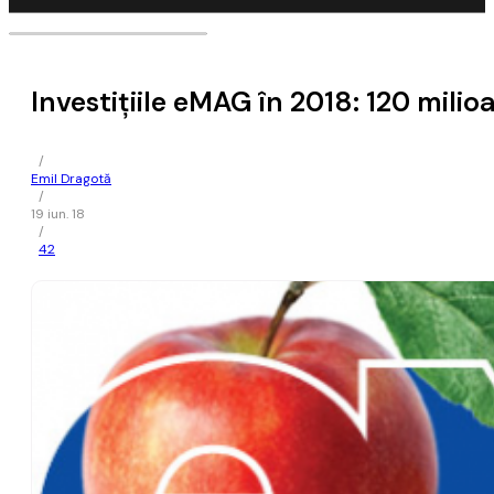
Investițiile eMAG în 2018: 120 milio
/
Emil Dragotă
/
19 iun. 18
/
42