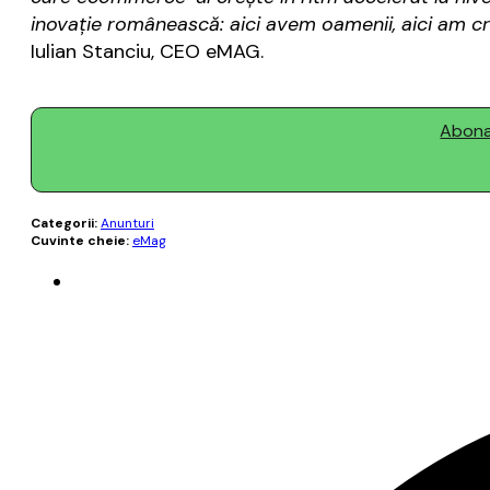
inovație românească: aici avem oamenii, aici am cre
Iulian Stanciu, CEO eMAG.
Abonaț
Categorii:
Anunturi
Cuvinte cheie:
eMag