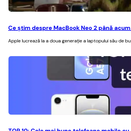
Ce știm despre MacBook Neo 2 până acum – A
Apple lucrează la a doua generație a laptopului său de b
TOP 10: Cele mai bune telefoane mobile cu 