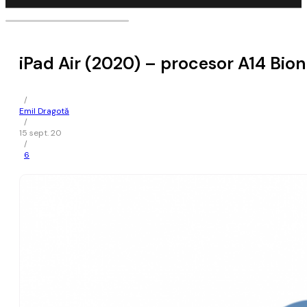
iPad Air (2020) – procesor A14 Bio
/
Emil Dragotă
/
15 sept. 20
/
6