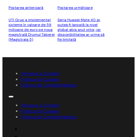
Postarea anterioară
Postarea următoare
UTI Grup a implementat
Seria Huawei Mate 40 ar
sisteme în valoare de 59
putea fi lansată la nivel
milioane de euro pe noua
global abia anul viitor, iar
magistrală Drumul Taberei
disponibilitatea ar urma să
(Magistrala 5)
fie limitată
Termene și Condiții
Politica de Cookies
Politica de Confidențialitate
Termene și Condiții
Politica de Cookies
Politica de Confidențialitate