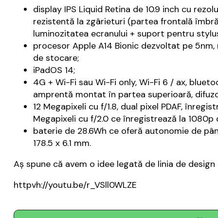
display IPS Liquid Retina de 10.9 inch cu rezol
rezistentă la zgârieturi (partea frontală îmbră
luminozitatea ecranului + suport pentru stylu
procesor Apple A14 Bionic dezvoltat pe 5nm, 
de stocare;
iPadOS 14;
4G + Wi-Fi sau Wi-Fi only, Wi-Fi 6 / ax, blue
amprentă montat în partea superioară, difuzo
12 Megapixeli cu f/1.8, dual pixel PDAF, înreg
Megapixeli cu f/2.0 ce înregistrează la 1080p 
baterie de 28.6Wh ce oferă autonomie de până l
178.5 x 6.1 mm.
Aș spune că avem o idee legată de linia de design 
httpvh://youtu.be/r_VSll0WLZE