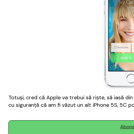
Totuși, cred că Apple va trebui să riște, să iasă 
cu siguranță că am fi văzut un alt iPhone 5S, 5C po
Abonaț