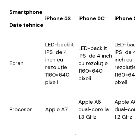
Smartphone
iPhone 5S
iPhone 5C
iPhone 
Date tehnice
LED-backlit
LED-bac
LED-backlit
IPS de 4
IPS de 
IPS de 4 inch
inch cu
inch cu
Ecran
cu rezoluție
rezoluție
rezoluți
1160×640
1160×640
1160×6
pixeli
pixeli
pixeli
Apple A6
Apple A
Procesor
Apple A7
dual-core la
dual-cor
1.3 GHz
1.2 GHz