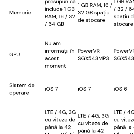
presupun că
1 GB RA
1 GB RAM, 16 /
include 1 GB
/ 32 / 6
Memorie
32 GB spațiu
RAM, 16 / 32
spațiu 
de stocare
/ 64 GB
stocare
Nu am
informații în
PowerVR
PowerV
GPU
acest
SGX543MP3
SGX54
moment
Sistem de
iOS 7
iOS 7
iOS 6
operare
LTE / 4G, 3G
LTE / 4
LTE / 4G, 3G
cu viteze de
cu vitez
cu viteze de
până la 42
până la
până la 42