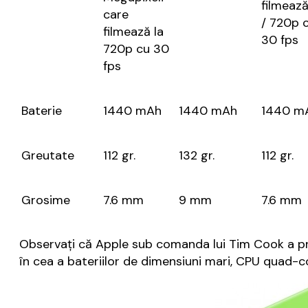
filmeaz
care
/ 720p 
filmează la
30 fps
720p cu 30
fps
Baterie
1440 mAh
1440 mAh
1440 m
Greutate
112 gr.
132 gr.
112 gr.
Grosime
7.6 mm
9 mm
7.6 mm
Observați că Apple sub comanda lui Tim Cook a prefer
în cea a bateriilor de dimensiuni mari, CPU quad-c