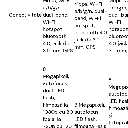
Mbps, Wi-Fi
Mbps, W
Mbps, Wi-Fi
a/b/g/n,
a/b/g/n,
a/b/g/n, dual-
Conectivitate
dual-band,
dual-ba
band, Wi-Fi
Wi-Fi
Wi-Fi
hotspot,
hotspot,
hotspot
bluetooth 4.0,
bluetooth
bluetoo
jack de 3.5
4.0, jack de
4.0, jac
mm, GPS
3.5 mm, GPS
3.5 mm,
8
Megapixeli,
8
autofocus,
Megapixe
dual-LED
autofoc
flash,
LED flas
filmează la
8 Megapixeli,
filmeaz
1080p cu 30
autofocus,
și
fps și la
LED flash,
fotogra
720p cu 120
filmează HD și