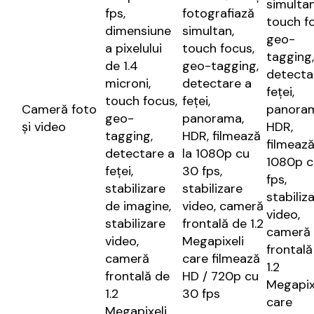
simultan
fps,
fotografiază
touch f
dimensiune
simultan,
geo-
a pixelului
touch focus,
tagging,
de 1.4
geo-tagging,
detecta
microni,
detectare a
feței,
touch focus,
feței,
Cameră foto
panora
geo-
panorama,
și video
HDR,
tagging,
HDR, filmează
filmează
detectare a
la 1080p cu
1080p c
feței,
30 fps,
fps,
stabilizare
stabilizare
stabiliz
de imagine,
video, cameră
video,
stabilizare
frontală de 1.2
cameră
video,
Megapixeli
frontală
cameră
care filmează
1.2
frontală de
HD / 720p cu
Megapix
1.2
30 fps
care
Megapixeli