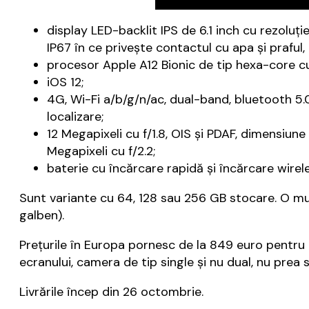
display LED-backlit IPS de 6.1 inch cu rezoluție 
IP67 în ce privește contactul cu apa și praful,
procesor Apple A12 Bionic de tip hexa-core c
iOS 12;
4G, Wi-Fi a/b/g/n/ac, dual-band, bluetooth 5.
localizare;
12 Megapixeli cu f/1.8, OIS și PDAF, dimensiune
Megapixeli cu f/2.2;
baterie cu încărcare rapidă și încărcare wirele
Sunt variante cu 64, 128 sau 256 GB stocare. O mul
galben).
Prețurile în Europa pornesc de la 849 euro pentru iPh
ecranului, camera de tip single și nu dual, nu prea 
Livrările încep din 26 octombrie.