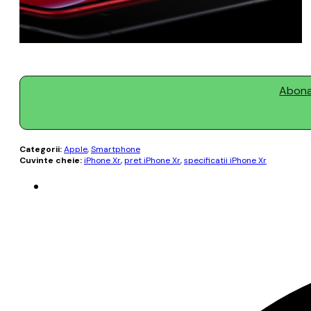
Abonaț
Categorii:
Apple
,
Smartphone
Cuvinte cheie:
iPhone Xr
,
pret iPhone Xr
,
specificatii iPhone Xr