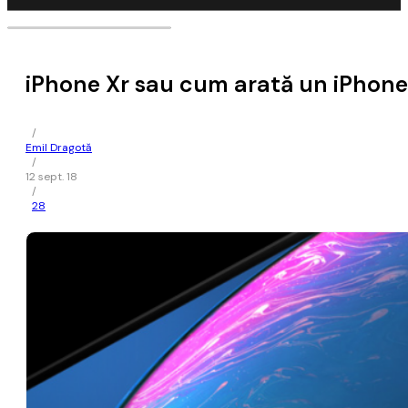
iPhone Xr sau cum arată un iPhone 
/
Emil Dragotă
/
12 sept. 18
/
28