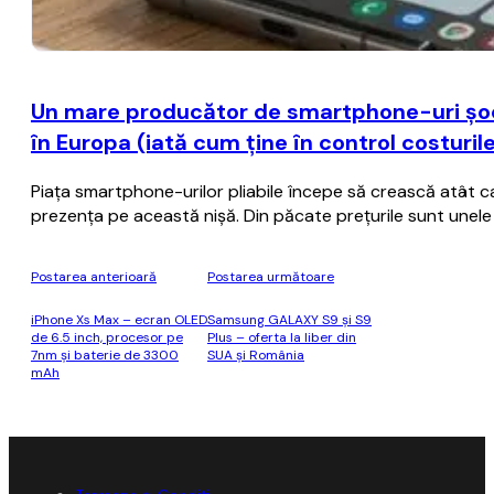
Un mare producător de smartphone-uri şoch
în Europa (iată cum ţine în control costuril
Piaţa smartphone-urilor pliabile începe să crească atât ca 
prezenţa pe această nişă. Din păcate preţurile sunt unele 
Postarea anterioară
Postarea următoare
iPhone Xs Max – ecran OLED
Samsung GALAXY S9 și S9
de 6.5 inch, procesor pe
Plus – oferta la liber din
7nm și baterie de 3300
SUA și România
mAh