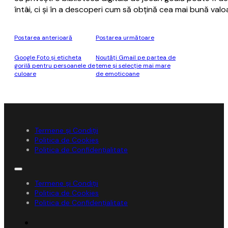
întâi, ci și în a descoperi cum să obțină cea mai bună val
Postarea anterioară
Postarea următoare
Google Foto și eticheta
Noutăți Gmail pe partea de
gorilă pentru persoanele de
teme și selecție mai mare
culoare
de emoticoane
Termene și Condiții
Politica de Cookies
Politica de Confidențialitate
Termene și Condiții
Politica de Cookies
Politica de Confidențialitate