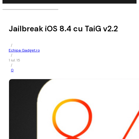
Jailbreak iOS 8.4 cu TaiG v2.2
/
Echipa Gadget.ro
/
1 iul. 15
/
0