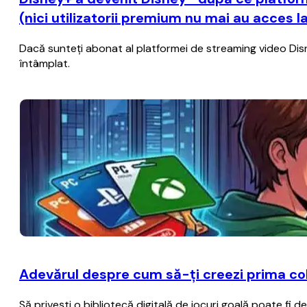
(nici utilizatorii premium nu mai au acces l
Dacă sunteţi abonat al platformei de streaming video Disney+
întâmplat.
Adevărul despre cum să-ți creezi prima col
Să privești o bibliotecă digitală de jocuri goală poate fi 