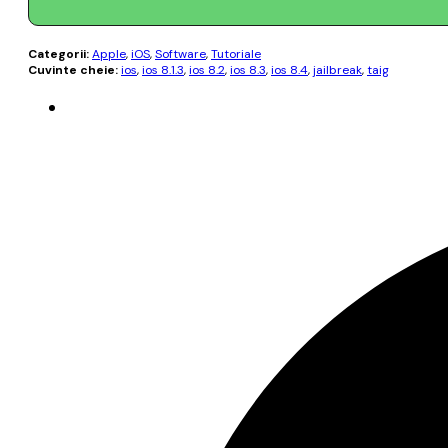
Categorii:
Apple
,
iOS
,
Software
,
Tutoriale
Cuvinte cheie:
ios
,
ios 8.1.3
,
ios 8.2
,
ios 8.3
,
ios 8.4
,
jailbreak
,
taig