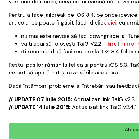
versiune de iTunes, ceea ce înseamnă că nu vei mai 
Pentru a face jailbreak pe iOS 8.4, pe orice idevic
articolul ce poate fi găsit făcând click
aici
, cu urmă
nu mai este nevoie să faci downgrade la iTune
va trebui să folosești TaiG V2.2 –
link
|
mirror 
îți recomand să faci restore la iOS 8.4 folosi
Restul pașilor rămân la fel ca și pentru iOS 8.3, Tai
ce pot să apară cât și rezolvările acestora.
Dacă întâmpini probleme, ai întrebări sau feedback
// UPDATE 07 Iulie 2015:
Actualizat link TaiG v2.3.1
// UPDATE 14 Iulie 2015:
Actualizat link TaiG v2.4.1
Abonaț