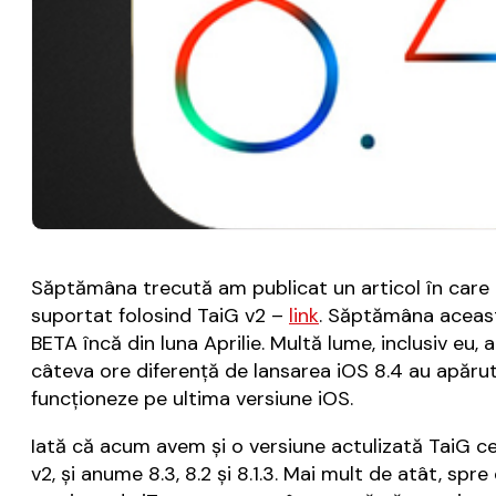
Săptămâna trecută am publicat un articol în care ex
suportat folosind TaiG v2 –
link
. Săptămâna aceasta
BETA încă din luna Aprilie. Multă lume, inclusiv eu, 
câteva ore diferență de lansarea iOS 8.4 au apărut
funcționeze pe ultima versiune iOS.
Iată că acum avem și o versiune actulizată TaiG ce
v2, și anume 8.3, 8.2 și 8.1.3. Mai mult de atât, s