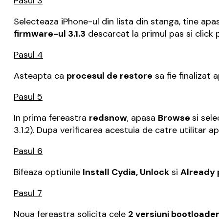
Pasul 3
Selecteaza iPhone-ul din lista din stanga, tine apa
firmware-ul 3.1.3
descarcat la primul pas si click
Pasul 4
Asteapta ca
procesul de restore
sa fie finalizat
Pasul 5
In prima fereastra
redsnow
, apasa
Browse
si sel
3.1.2). Dupa verificarea acestuia de catre utilitar 
Pasul 6
Bifeaza optiunile
Install Cydia, Unlock
si
Already
Pasul 7
Noua fereastra solicita cele
2 versiuni bootloade