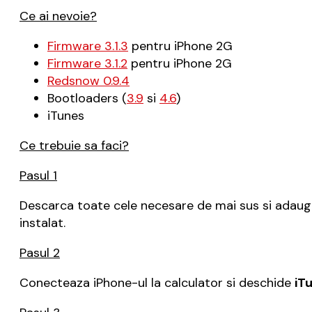
Ce ai nevoie?
Firmware 3.1.3
pentru iPhone 2G
Firmware 3.1.2
pentru iPhone 2G
Redsnow 0.9.4
Bootloaders (
3.9
si
4.6
)
iTunes
Ce trebuie sa faci?
Pasul 1
Descarca toate cele necesare de mai sus si adauga-
instalat.
Pasul 2
Conecteaza iPhone-ul la calculator si deschide
iT