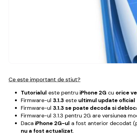
Ce este important de stiut?
Tutorialul
este pentru
iPhone 2G
cu
orice v
Firmware-ul
3.1.3
este
ultimul update oficial
Firmware-ul
3.1.3 se poate decoda si debloc
Firmware-ul 3.1.3 pentru 2G are versiunea 
Daca
iPhone 2G-ul
a fost anterior decodat (p
nu a fost actualizat
.