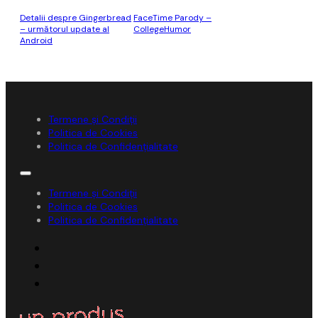
Detalii despre Gingerbread
FaceTime Parody –
– următorul update al
CollegeHumor
Android
Termene și Condiții
Politica de Cookies
Politica de Confidențialitate
Termene și Condiții
Politica de Cookies
Politica de Confidențialitate