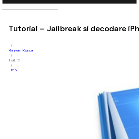
Tutorial – Jailbreak si decodare iP
/
Razvan Rosca
/
1 iul. 10
/
155