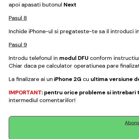
apoi apasati butonul
Next
Pasul 8
Inchide iPhone-ul si pregateste-te sa il introduci i
Pasul 9
Introdu telefonul in
modul DFU
conform instructiun
Chiar daca pe calculator operatiunea pare finaliza
La finalizare ai un
iPhone 2G
cu
ultima versiune d
IMPORTANT
: pentru orice probleme si intrebar
intermediul comentariilor!
Abonaț