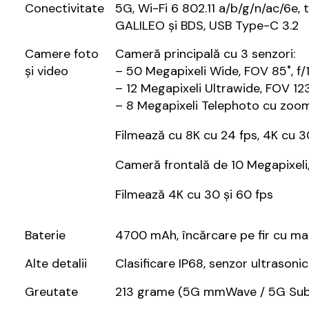
Conectivitate
5G, Wi-Fi 6 802.11 a/b/g/n/ac/6e, 
GALILEO și BDS, USB Type-C 3.2
Camere foto
Cameră principală cu 3 senzori:
și video
– 50 Megapixeli Wide, FOV 85˚, f/1
– 12 Megapixeli Ultrawide, FOV 123°
– 8 Megapixeli Telephoto cu zoom 
Filmează cu 8K cu 24 fps, 4K cu 3
Cameră frontală de 10 Megapixeli,
Filmează 4K cu 30 și 60 fps
Baterie
4700 mAh, încărcare pe fir cu ma
Alte detalii
Clasificare IP68, senzor ultrason
Greutate
213 grame (5G mmWave / 5G Sub