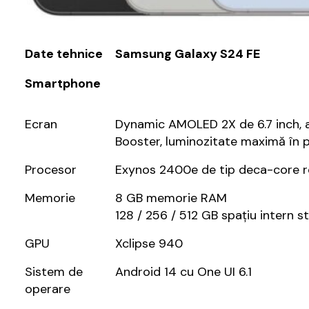
Date tehnice
Samsung Galaxy S24 FE
Smartphone
Ecran
Dynamic AMOLED 2X de 6.7 inch, as
Booster, luminozitate maximă în p
Procesor
Exynos 2400e de tip deca-core r
Memorie
8 GB memorie RAM
128 / 256 / 512 GB spațiu intern s
GPU
Xclipse 940
Sistem de
Android 14 cu One UI 6.1
operare