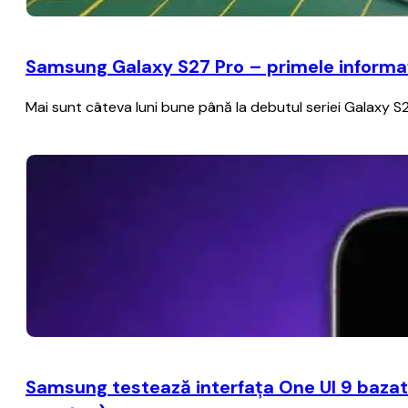
Samsung Galaxy S27 Pro – primele informați
Mai sunt câteva luni bune până la debutul seriei Galaxy S2
Samsung testează interfaţa One UI 9 bazat