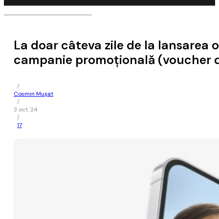
La doar câteva zile de la lansarea
campanie promoţională (voucher de 
/
Cosmin Mușat
/
3 oct. 24
/
17