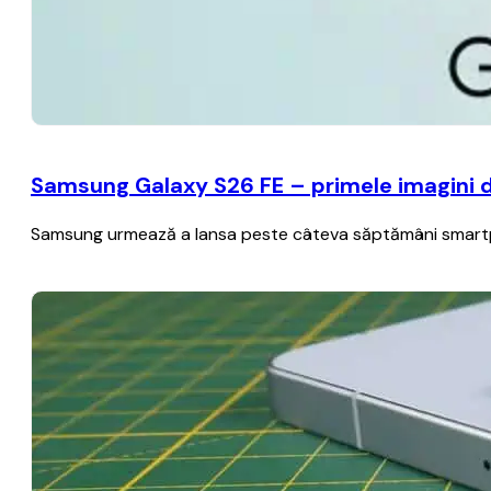
Samsung Galaxy S26 FE – primele imagini det
Samsung urmează a lansa peste câteva săptămâni smartph