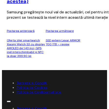
acestea)
Samsung pregăteşte noul val de actualizări, cel pentru i
prezent se testează la nivel intern această ultimă iteraţ
Postarea anterioară
Postarea următoare
Oferta zilei: smartwatch
SSD extern Lexar ARMOR
Xiaomi Watch S3 cu display
700 1TB – review
AMOLED de 1.43 inci, GPS,
inel interschimbabil şi NFC
la doar 399.90 lei
Termene și Condiții
Politica de Cookies
Politica de Confidențialitate
Termene și Condiții