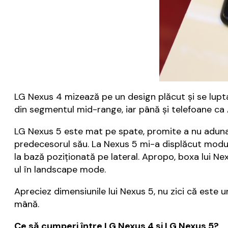
LG Nexus 4 mizează pe un design plăcut și se lupt
din segmentul mid-range, iar până și telefoane ca 
LG Nexus 5 este mat pe spate, promite a nu aduna 
predecesorul său. La Nexus 5 mi-a displăcut modul
la bază poziționată pe lateral. Apropo, boxa lui Ne
ul în landscape mode.
Apreciez dimensiunile lui Nexus 5, nu zici că este u
mână.
Ce să cumperi între LG Nexus 4 și LG Nexus 5?