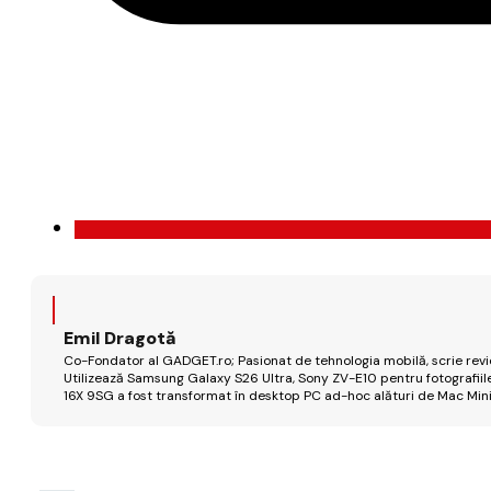
Emil Dragotă
Co-Fondator al GADGET.ro; Pasionat de tehnologia mobilă, scrie review
Utilizează Samsung Galaxy S26 Ultra, Sony ZV-E10 pentru fotografiile
16X 9SG a fost transformat în desktop PC ad-hoc alături de Mac Mini 