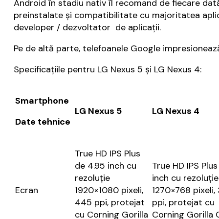
Android în stadiu nativ îl recomand de fiecare dată.
preinstalate și compatibilitate cu majoritatea apli
developer / dezvoltator de aplicații.
Pe de altă parte, telefoanele Google impresionează 
Specificațiile pentru LG Nexus 5 și LG Nexus 4:
Smartphone
LG Nexus 5
LG Nexus 4
Date tehnice
True HD IPS Plus
de 4.95 inch cu
True HD IPS Plus
rezoluție
inch cu rezoluție
Ecran
1920×1080 pixeli,
1270×768 pixeli,
445 ppi, protejat
ppi, protejat cu
cu Corning Gorilla
Corning Gorilla 