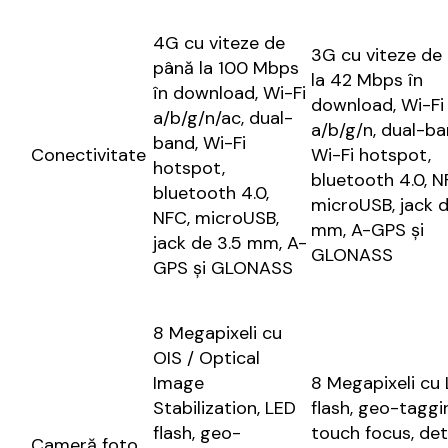
4G cu viteze de
3G cu viteze de
până la 100 Mbps
la 42 Mbps în
în download, Wi-Fi
download, Wi-Fi
a/b/g/n/ac, dual-
a/b/g/n, dual-ba
band, Wi-Fi
Conectivitate
Wi-Fi hotspot,
hotspot,
bluetooth 4.0, N
bluetooth 4.0,
microUSB, jack d
NFC, microUSB,
mm, A-GPS și
jack de 3.5 mm, A-
GLONASS
GPS și GLONASS
8 Megapixeli cu
OIS / Optical
Image
8 Megapixeli cu
Stabilization, LED
flash, geo-taggi
flash, geo-
touch focus, det
Cameră foto