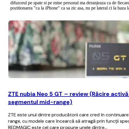
ZTE nubia Neo 5 GT – review (Răcire activă c
segmentul mid-range)
ZTE este unul dintre producătorii care cred în continua
range, cu modele care încearcă să atragă prin funcții spec
REDMAGIC este cel care propune unele dintre…