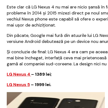
Este clar că LG Nexus 4 nu mai are nicio șansă în f
probleme în 2014 și 2015 mizezi direct pe noul sma
vechiul Nexus phone este capabil să ofere o experi
mai ușor de achiziționat.
Din păcate, Google mai fură din atuurile lui LG Ne
versiune Android debutează pe un device nou anunța
Și concluzie de final: LG Nexus 4 era cam pe aceea
mai bine închegat, interfață ceva mai prietenoasă 
gamă al companiei sud-coreene. La design nici nu 
LG Nexus 4
– 1389 lei;
LG Nexus 5
– 1999 lei.