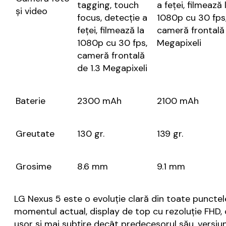
tagging, touch
a feței, filmează 
și video
focus, detecție a
1080p cu 30 fps
feței, filmează la
cameră frontală 
1080p cu 30 fps,
Megapixeli
cameră frontală
de 1.3 Megapixeli
Baterie
2300 mAh
2100 mAh
Greutate
130 gr.
139 gr.
Grosime
8.6 mm
9.1 mm
LG Nexus 5 este o evoluție clară din toate puncte
momentul actual, display de top cu rezoluție FHD, 
ușor și mai subțire decât predecesorul său, versiu