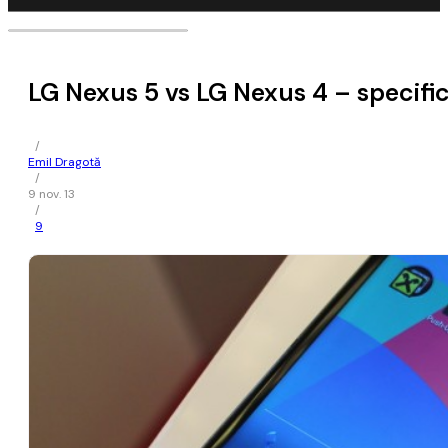
LG Nexus 5 vs LG Nexus 4 – specific
/
Emil Dragotă
/
9 nov. 13
/
9