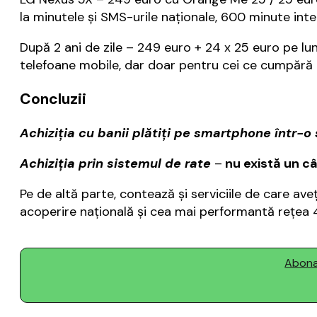
la minutele și SMS-urile naționale, 600 minute inte
După 2 ani de zile – 249 euro + 24 x 25 euro pe lun
telefoane mobile, dar doar pentru cei ce cumpără pr
Concluzii
Achiziția cu banii plătiți pe smartphone într-o
Achiziția prin sistemul de rate
–
nu există un câ
Pe de altă parte, contează și serviciile de care ave
acoperire națională și cea mai performantă rețea 
Abonaț