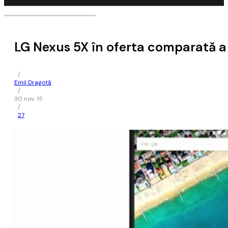
LG Nexus 5X în oferta comparată a 
/
Emil Dragotă
/
30 nov. 15
/
27