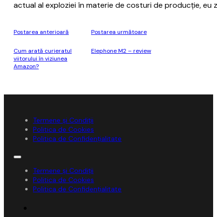
actual al exploziei în materie de costuri de producţie, eu
Postarea anterioară
Postarea următoare
Cum arată curieratul
Elephone M2 – review
viitorului în viziunea
Amazon?
Termene și Condiții
Politica de Cookies
Politica de Confidențialitate
Termene și Condiții
Politica de Cookies
Politica de Confidențialitate