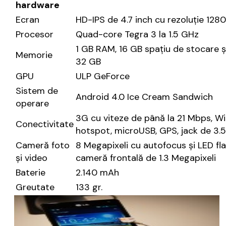
hardware
Ecran
HD-IPS de 4.7 inch cu rezoluție 1280
Procesor
Quad-core Tegra 3 la 1.5 GHz
1 GB RAM, 16 GB spațiu de stocare 
Memorie
32 GB
GPU
ULP GeForce
Sistem de
Android 4.0 Ice Cream Sandwich
operare
3G cu viteze de până la 21 Mbps, Wi
Conectivitate
hotspot, microUSB, GPS, jack de 3.
Cameră foto
8 Megapixeli cu autofocus și LED fla
și video
cameră frontală de 1.3 Megapixeli
Baterie
2.140 mAh
Greutate
133 gr.