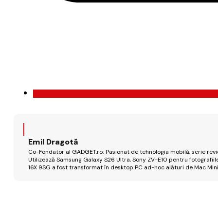
Emil Dragotă
Co-Fondator al GADGET.ro; Pasionat de tehnologia mobilă, scrie review
Utilizează Samsung Galaxy S26 Ultra, Sony ZV-E10 pentru fotografiile
16X 9SG a fost transformat în desktop PC ad-hoc alături de Mac Mini 