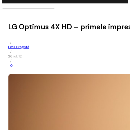
LG Optimus 4X HD – primele impres
/
Emil Dragotă
/
26 iul. 12
/
0