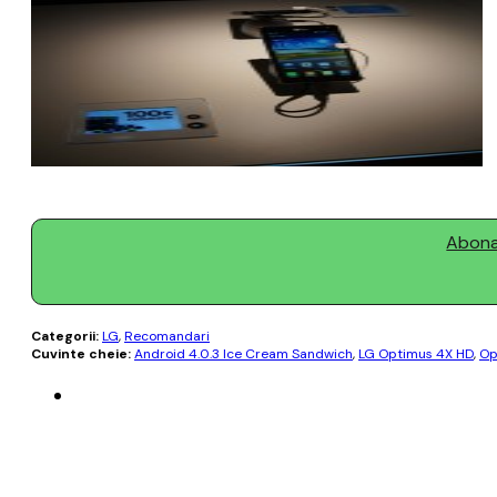
Abonaț
Categorii:
LG
,
Recomandari
Cuvinte cheie:
Android 4.0.3 Ice Cream Sandwich
,
LG Optimus 4X HD
,
Op