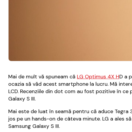
Mai de mult vă spuneam că
LG Optimus 4X H
D a 
ocazia să văd acest smartphone la lucru. Mă inter
LCD. Recenziile din dot com au fost pozitive în ce
Galaxy S III.
Mai este de luat în seamă pentru că aduce Tegra 3 
jos pe un hands-on de câteva minute. LG a ales să
Samsung Galaxy S III.