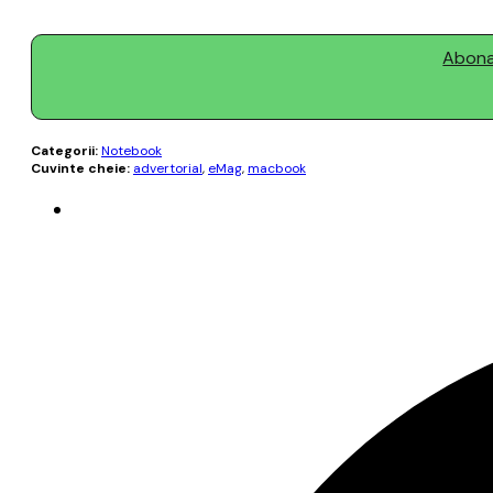
Abonaț
Categorii:
Notebook
Cuvinte cheie:
advertorial
,
eMag
,
macbook