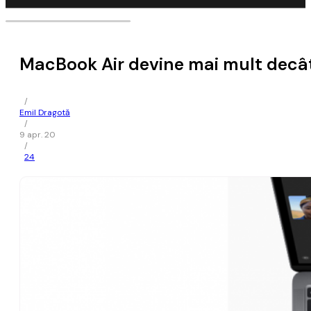
MacBook Air devine mai mult decât
/
Emil Dragotă
/
9 apr. 20
/
24