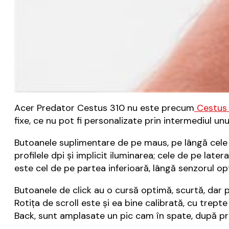
Acer Predator Cestus 310 nu este precum
Cestus
fixe, ce nu pot fi personalizate prin intermediul un
Butoanele suplimentare de pe maus, pe lângă cele cl
profilele dpi și implicit iluminarea; cele de pe late
este cel de pe partea inferioară, lângă senzorul op
Butoanele de click au o cursă optimă, scurtă, dar pr
Rotița de scroll este și ea bine calibrată, cu trepte
Back, sunt amplasate un pic cam în spate, după pre