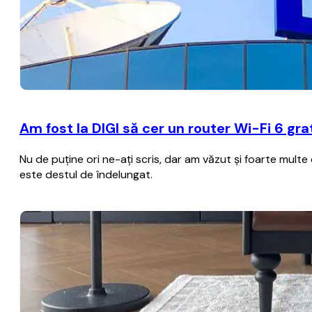
Am fost la DIGI să cer un router Wi-Fi 6 gr
Nu de puţine ori ne-aţi scris, dar am văzut şi foarte multe
este destul de îndelungat.