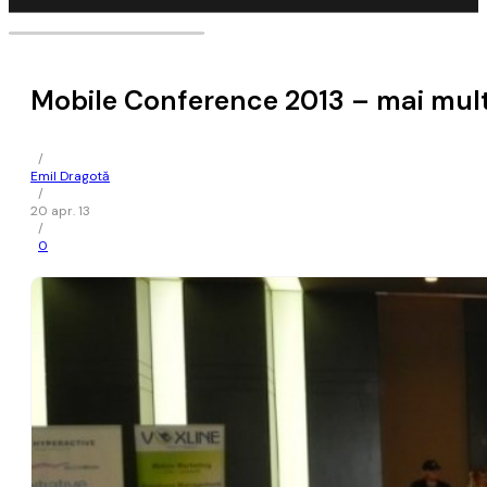
Mobile Conference 2013 – mai mult
/
Emil Dragotă
/
20 apr. 13
/
0