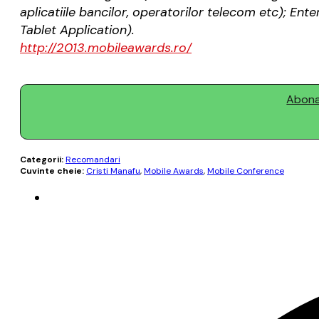
aplicatiile bancilor, operatorilor telecom etc); En
Tablet Application).
http://2013.mobileawards.ro/
Abonaț
Categorii:
Recomandari
Cuvinte cheie:
Cristi Manafu
,
Mobile Awards
,
Mobile Conference