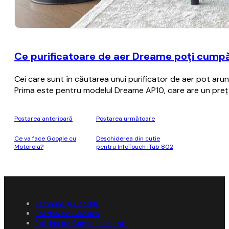
Ce purificatoare de aer Dreame poți cumpă
Cei care sunt în căutarea unui purificator de aer pot aru
Prima este pentru modelul Dreame AP10, care are un preț
Postarea anterioară
Postarea următoare
Ce va face Google cu
Deschiderea din cutie
Motorola?
pentru InfoTouch iTab 802
Termene și Condiții
Politica de Cookies
Politica de Confidențialitate