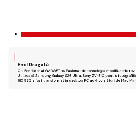
Emil Dragotă
Co-Fondator al GADGET.ro; Pasionat de tehnologia mobilă, scrie review
Utilizează Samsung Galaxy S26 Ultra, Sony ZV-E10 pentru fotografiile
16X 9SG a fost transformat în desktop PC ad-hoc alături de Mac Mini 