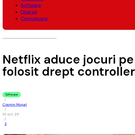
Software
Diverse
Comunicate
Netflix aduce jocuri pe
folosit drept controller
Software
/
Cosmin Mușat
/
10 oct. 25
/
3