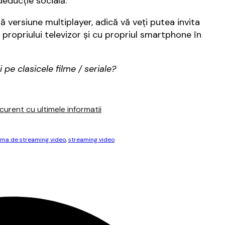
deducţie socială.
ă versiune multiplayer, adică vă veţi putea invita
ţa propriului televizor şi cu propriul smartphone în
e clasicele filme / seriale?
urent cu ultimele informatii
rma de streaming video
,
streaming video