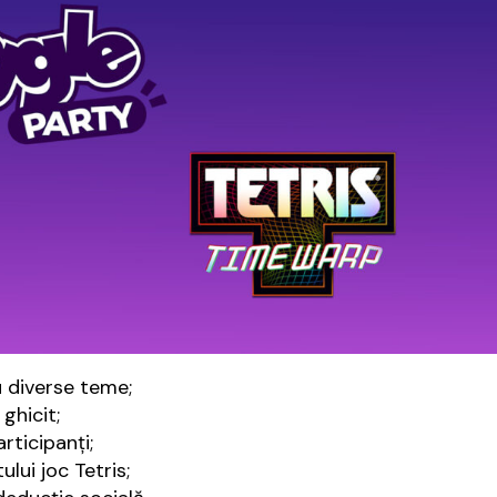
u diverse teme;
ghicit;
rticipanţi;
lui joc Tetris;