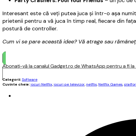
Party Crashers: Fool Your Friends
– un joc de 
Interesant este că veţi putea juca şi într-o aşa numit
prietenii pentru a vă juca în timp real, fiecare din fa
postură de controller.
Cum vi se pare această idee? Vă atrage sau rămâneţi p
Abonați-vă la canalul Gadget.ro de WhatsApp pentru a fi la c
Categorii:
Software
Cuvinte cheie:
jocuri Netflix
,
jocuri pe televizor
,
netflix
,
Netflix Games
,
platfo