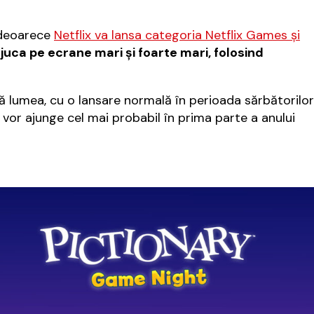
, deoarece
Netflix va lansa categoria Netflix Games şi
 juca pe ecrane mari şi foarte mari, folosind
ată lumea, cu o lansare normală în perioada sărbătorilor
ă vor ajunge cel mai probabil în prima parte a anului