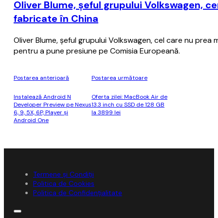
Oliver Blume, şeful grupului Volkswagen, c
fabricate în China
Oliver Blume, şeful grupului Volkswagen, cel care nu prea m
pentru a pune presiune pe Comisia Europeană.
Postarea anterioară
Postarea următoare
Instalează Android N
Oferta zilei: MacBook Air de
Developer Preview pe Nexus
13.3 inch cu SSD de 128 GB
6, 9, 5X, 6P, Player și
la 3899 lei
Android One
Termene și Condiții
Politica de Cookies
Politica de Confidențialitate