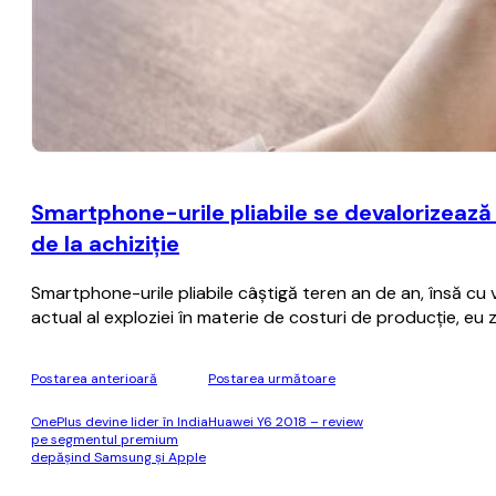
Smartphone-urile pliabile se devalorizează
de la achiziţie
Smartphone-urile pliabile câştigă teren an de an, însă cu
actual al exploziei în materie de costuri de producţie, eu
Postarea anterioară
Postarea următoare
OnePlus devine lider în India
Huawei Y6 2018 – review
pe segmentul premium
depăşind Samsung şi Apple