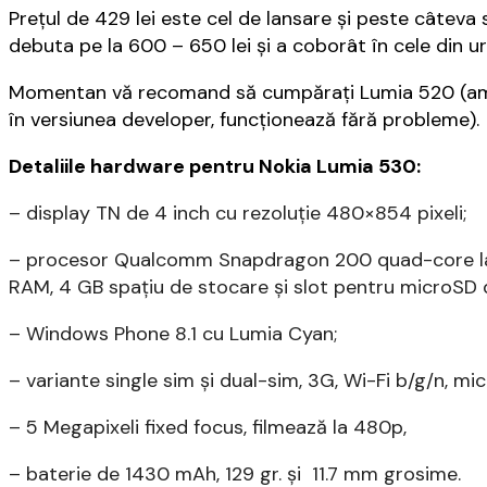
Prețul de 429 lei este cel de lansare și peste câteva
debuta pe la 600 – 650 lei și a coborât în cele din ur
Momentan vă recomand să cumpărați Lumia 520 (am i
în versiunea developer, funcționează fără probleme).
Detaliile hardware pentru Nokia Lumia 530:
– display TN de 4 inch cu rezoluție 480×854 pixeli;
– procesor Qualcomm Snapdragon 200 quad-core la
RAM, 4 GB spațiu de stocare și slot pentru microSD
– Windows Phone 8.1 cu Lumia Cyan;
– variante single sim și dual-sim, 3G, Wi-Fi b/g/n, m
– 5 Megapixeli fixed focus, filmează la 480p,
– baterie de 1430 mAh, 129 gr. și 11.7 mm grosime.