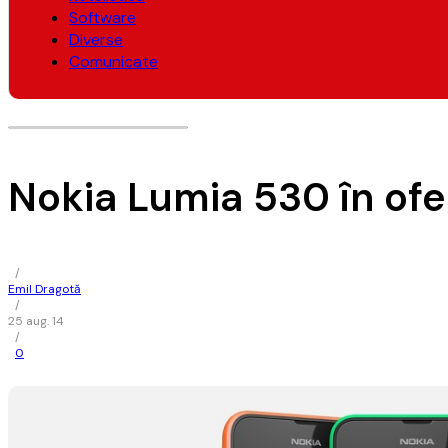
Software
Diverse
Comunicate
Nokia Lumia 530 în ofe
/
Emil Dragotă
/
25 aug. 14
/
0