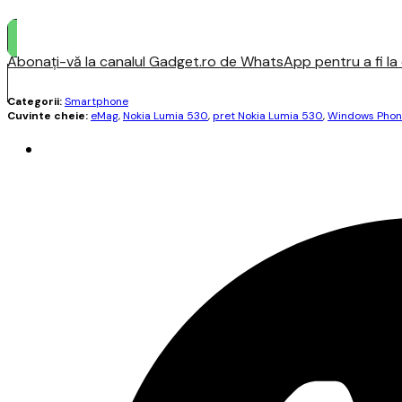
Abonați-vă la canalul Gadget.ro de WhatsApp pentru a fi la c
Categorii:
Smartphone
Cuvinte cheie:
eMag
,
Nokia Lumia 530
,
pret Nokia Lumia 530
,
Windows Phone