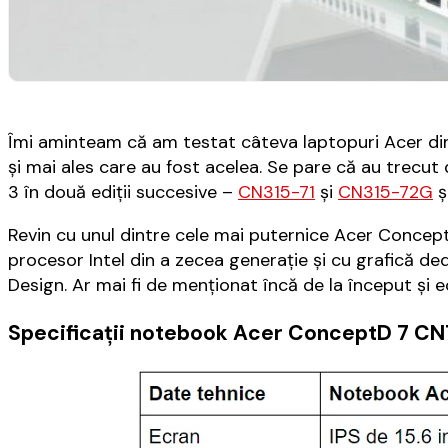
Îmi aminteam că am testat câteva laptopuri Acer di
și mai ales care au fost acelea. Se pare că au trecut
3 în două ediții succesive –
CN315-71
și
CN315-72G
ș
Revin cu unul dintre cele mai puternice Acer Conce
procesor Intel din a zecea generație și cu grafică
Design. Ar mai fi de menționat încă de la început și ec
Specificații notebook Acer ConceptD 7 C