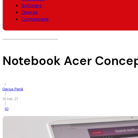
Software
Diverse
Comunicate
Notebook Acer Concep
/
Darius Pană
/
16 feb. 21
/
10