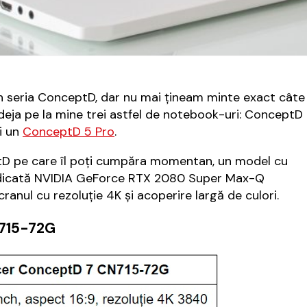
n seria ConceptD, dar nu mai țineam minte exact câte
 deja pe la mine trei astfel de notebook-uri: ConceptD
i un
ConceptD 5 Pro
.
ptD pe care îl poți cumpăra momentan, un model cu
 dedicată NVIDIA GeForce RTX 2080 Super Max-Q
ranul cu rezoluție 4K și acoperire largă de culori.
N715-72G