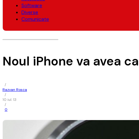
Software
Diverse
Comunicate
Noul iPhone va avea c
/
Razvan Rosca
/
10 iul. 13
/
0