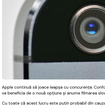
Apple continuă să joace leapșa cu concurența. Confo
va beneficia de o nouă opțiune și anume filmarea sl
Cu toate că acest lucru este puțin probabil din cauza