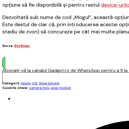
opțiune să fie disponibilă și pentru restul
device-uril
Dezvoltată sub nume de cod „Mogul”, această opțiune
Este destul de clar că, prin introducerea acestei opți
stadiu de zvon) să concureze pe cât mai multe planu
Sursa:
9to5mac
Abonați-vă la canalul Gadget.ro de WhatsApp pentru a fi la c
Categorii:
Apple
,
iOS
,
Smartphone
Cuvinte cheie:
camera foto
,
slow-motion