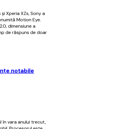
şi Xperia XZs, Sony a
enumită Motion Eye.
2.0, dimensiune a
timp de răspuns de doar
nţe notabile
în vara anului trecut,
obil. Procesorul este