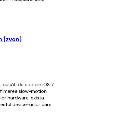
n [zvon]
 bucăți de cod din iOS 7
 filmarea slow-motion.
ilor hardware, exista
restul device-urilor care