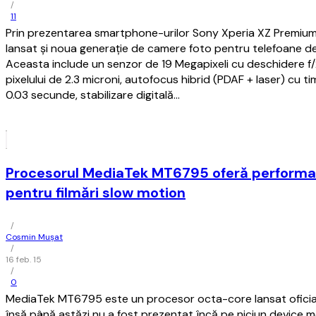
/
11
Prin prezentarea smartphone-urilor Sony Xperia XZ Premium 
lansat şi noua generaţie de camere foto pentru telefoane d
Aceasta include un senzor de 19 Megapixeli cu deschidere f/
pixelului de 2.3 microni, autofocus hibrid (PDAF + laser) cu 
0.03 secunde, stabilizare digitală…
Procesorul MediaTek MT6795 oferă performa
pentru filmări slow motion
/
Cosmin Mușat
/
16 feb. 15
/
0
MediaTek MT6795 este un procesor octa-core lansat oficial 
însă până astăzi nu a fost prezentat încă pe niciun device m