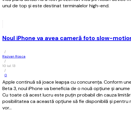
unul de top şi este destinat terminalelor high-end.
Noul iPhone va avea cameră foto slow-motio
/
Razvan Rosca
/
10 iul. 13
/
0
Apple continuă să joace leapșa cu concurența. Conform unei
Beta 3, noul iPhone va beneficia de o nouă opțiune și anume
Cu toate că acest lucru este puțin probabil din cauza limităr
posibilitatea ca această opțiune să fie disponibilă și pentru 
vor…