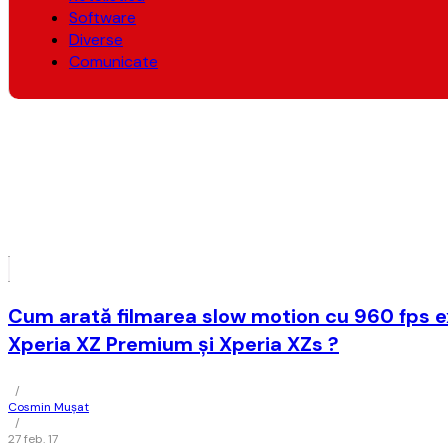
Software
Diverse
Comunicate
Cum arată filmarea slow motion cu 960 fps e
Xperia XZ Premium şi Xperia XZs ?
/
Cosmin Mușat
/
27 feb. 17