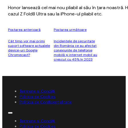
Honor lansează cel mai nou pliabil al său în țara noastră.
cazul Z Fold8 Ultra sau la iPhone-ul pliabil etc.
Postarea anterioară
Postarea următoare
Cât timp vor mai primi
Incidentele de securitate
suport software actualele
din România ce au afectat
device-uri Google
conexiunile de telefonie
Chromecast?
mobilă şi internet mobil au
crescut cu 45% în 2023
Termene și Condiții
Politica de Cookies
Politica de Confidențialitate
Termene și Condiții
Politica de Cookies