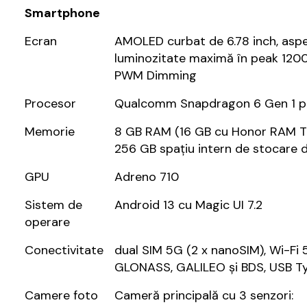
Smartphone
Ecran
AMOLED curbat de 6.78 inch, aspec
luminozitate maximă în peak 1200 
PWM Dimming
Procesor
Qualcomm Snapdragon 6 Gen 1 pe
Memorie
8 GB RAM (16 GB cu Honor RAM Tu
256 GB spațiu intern de stocare d
GPU
Adreno 710
Sistem de
Android 13 cu Magic UI 7.2
operare
Conectivitate
dual SIM 5G (2 x nanoSIM), Wi-Fi 5
GLONASS, GALILEO și BDS, USB T
Camere foto
Cameră principală cu 3 senzori: