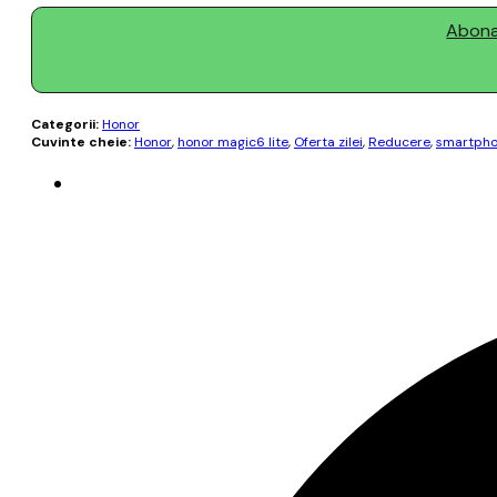
Abonaț
Categorii:
Honor
Cuvinte cheie:
Honor
,
honor magic6 lite
,
Oferta zilei
,
Reducere
,
smartph