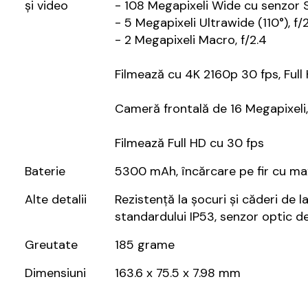
și video
- 108 Megapixeli Wide cu senzor Sa
- 5 Megapixeli Ultrawide (110°), f/2
- 2 Megapixeli Macro, f/2.4
Filmează cu 4K 2160p 30 fps, Full
Cameră frontală de 16 Megapixeli,
Filmează Full HD cu 30 fps
Baterie
5300 mAh, încărcare pe fir cu m
Alte detalii
Rezistență la șocuri și căderi de l
standardului IP53, senzor optic d
Greutate
185 grame
Dimensiuni
163.6 x 75.5 x 7.98 mm