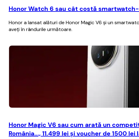
Honor Watch 6 sau cât costă smartwatch-ul
Honor a lansat alături de Honor Magic V6 și un smartwatch
aveți în rândurile următoare.
Honor Magic V6 sau cum arată un competitor 
România…, 11.499 lei și voucher de 1500 lei 