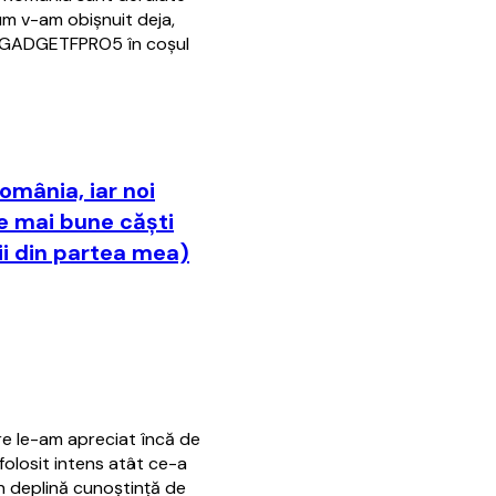
um v-am obișnuit deja,
i AGADGETFPRO5 în coșul
omânia, iar noi
e mai bune căști
ii din partea mea)
are le-am apreciat încă de
folosit intens atât ce-a
în deplină cunoștință de