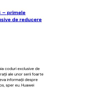
6 – primele
usive de reducere
ia coduri exclusive de
ții ale unor serii foarte
eva informații despre
os, sper eu. Huawei