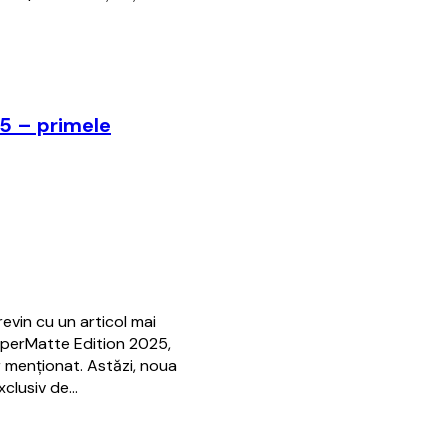
5 – primele
vin cu un articol mai
aperMatte Edition 2025,
r menționat. Astăzi, noua
xclusiv de…