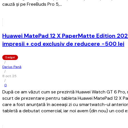
cauză și pe FreeBuds Pro 5,…
Huawei MatePad 12 X PaperMatte Edition 202
impresii + cod exclusiv de reducere -500 lei
Gadget
/
Darius Pană
/
8 oct. 25
/
0
După ce am văzut cum se prezintă Huawei Watch GT 6 Pro, re
scurt de prezentare pentru tableta Huawei MatePad 12 X P
care a fost anunțată în aceeași zi cu smartwatch-ul anterio
tabletă a debutat comercial, iar noi avem (din nou) un cod e