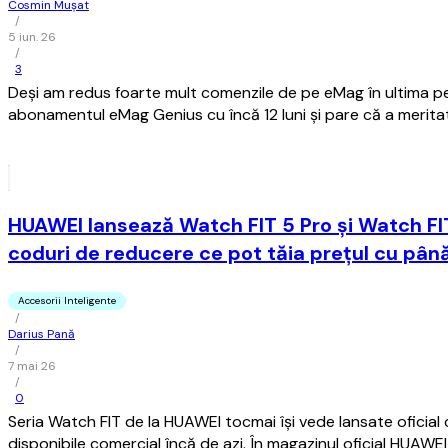
Cosmin Mușat
/
5 iun. 26
/
3
Deşi am redus foarte mult comenzile de pe eMag în ultima p
abonamentul eMag Genius cu încă 12 luni şi pare că a meritat
HUAWEI lansează Watch FIT 5 Pro și Watch FIT
coduri de reducere ce pot tăia prețul cu până
Accesorii Inteligente
/
Darius Pană
/
7 mai 26
/
0
Seria Watch FIT de la HUAWEI tocmai își vede lansate oficial 
disponibile comercial încă de azi. În magazinul oficial HUAW