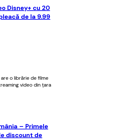
deo Disney+ cu 20
 pleacă de la 9.99
re o librărie de filme
streaming video din ţara
omânia – Primele
de discount de