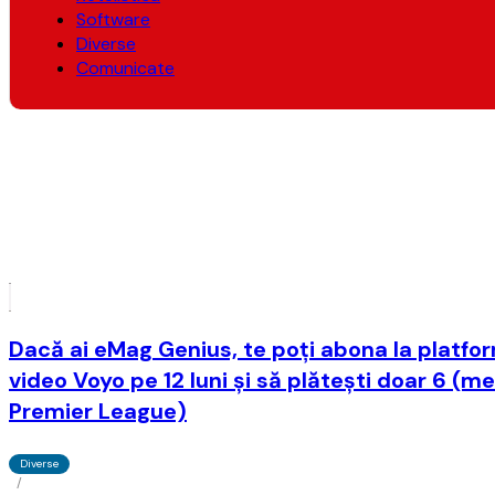
Software
Diverse
Comunicate
Dacă ai eMag Genius, te poţi abona la platf
video Voyo pe 12 luni şi să plăteşti doar 6 (
Premier League)
Diverse
/