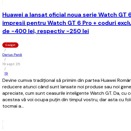
Huawei a lansat oficial noua serie Watch GT 
impresii pentru Watch GT 6 Pro + coduri excl
de -400 lei, respectiv -250 lei
Gadget
/
Darius Pană
/
19 sept. 25
/
19
Devine cumva tradițional să primim din partea Huawei Român
reducere atunci când sunt lansate noi produse sau noi genera
apreciate, cum sunt ceasurile inteligente Watch GT. Da, cu c
acestea vă voi ocupa puțin din timpul vostru, dar asta cu fol
tocmai a…