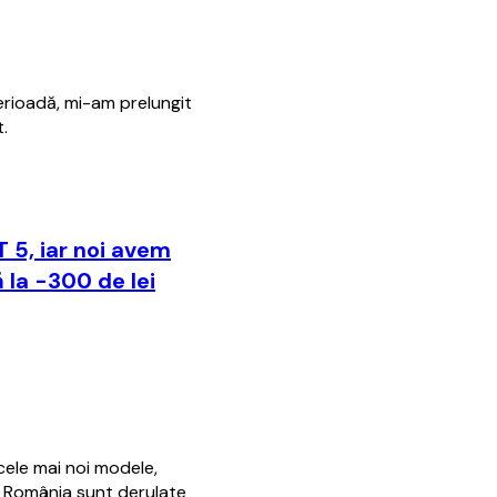
erioadă, mi-am prelungit
.
 5, iar noi avem
 la -300 de lei
cele mai noi modele,
EI România sunt derulate