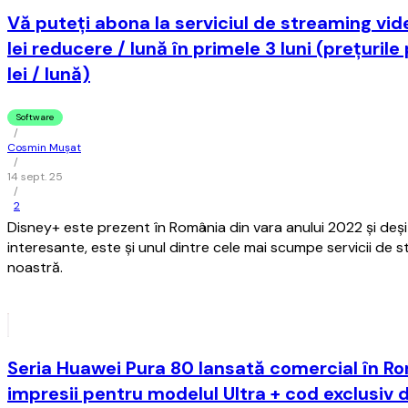
Vă puteţi abona la serviciul de streaming vi
lei reducere / lună în primele 3 luni (preţurile
lei / lună)
Software
/
Cosmin Mușat
/
14 sept. 25
/
2
Disney+ este prezent în România din vara anului 2022 şi deşi a
interesante, este şi unul dintre cele mai scumpe servicii de 
noastră.
Seria Huawei Pura 80 lansată comercial în R
impresii pentru modelul Ultra + cod exclusiv 