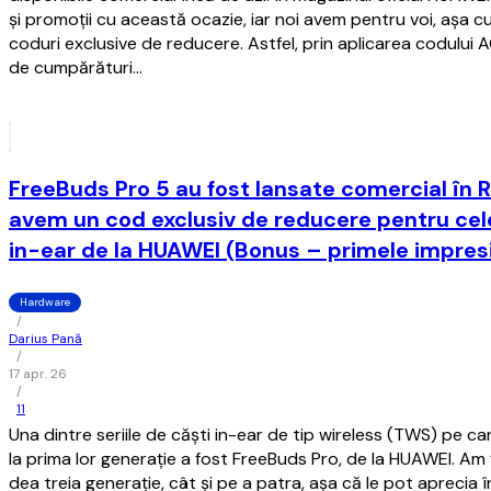
și promoții cu această ocazie, iar noi avem pentru voi, așa c
coduri exclusive de reducere. Astfel, prin aplicarea codulu
de cumpărături…
FreeBuds Pro 5 au fost lansate comercial în R
avem un cod exclusiv de reducere pentru cel
in-ear de la HUAWEI (Bonus – primele impres
Hardware
/
Darius Pană
/
17 apr. 26
/
11
Una dintre seriile de căști in-ear de tip wireless (TWS) pe c
la prima lor generație a fost FreeBuds Pro, de la HUAWEI. Am 
dea treia generație, cât și pe a patra, așa că le pot aprecia 