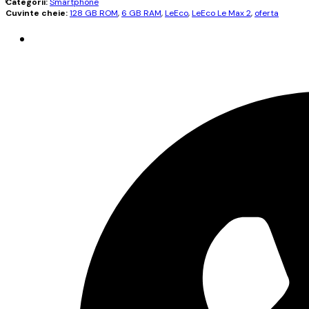
Categorii:
Smartphone
Cuvinte cheie:
128 GB ROM
,
6 GB RAM
,
LeEco
,
LeEco Le Max 2
,
oferta