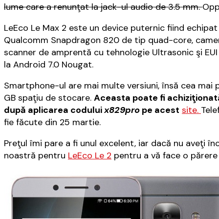
lume care a renunţat la jack-ul audio de 3.5 mm.
Oppo
LeEco Le Max 2 este un device puternic fiind echipat 
Qualcomm Snapdragon 820 de tip quad-core, cameră
scanner de amprentă cu tehnologie Ultrasonic şi EU
la Android 7.0 Nougat.
Smartphone-ul are mai multe versiuni, însă cea mai 
GB spaţiu de stocare.
Aceasta poate fi achiziţionat
după aplicarea codului
x829pro
pe acest
site.
Tele
fie făcute din 25 martie.
Preţul îmi pare a fi unul excelent, iar dacă nu aveţi î
noastră pentru
LeEco Le 2
pentru a vă face o părere 