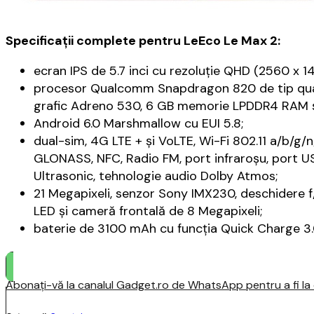
Specificaţii complete pentru LeEco Le Max 2:
ecran IPS de 5.7 inci cu rezoluție QHD (2560 x 14
procesor Qualcomm Snapdragon 820 de tip quad-
grafic Adreno 530, 6 GB memorie LPDDR4 RAM și
Android 6.0 Marshmallow cu EUI 5.8;
dual-sim, 4G LTE + şi VoLTE, Wi-Fi 802.11 a/b/g/
GLONASS, NFC, Radio FM, port infraroşu, port U
Ultrasonic, tehnologie audio Dolby Atmos;
21 Megapixeli, senzor Sony IMX230, deschidere f/
LED și cameră frontală de 8 Megapixeli;
baterie de 3100 mAh cu funcţia Quick Charge 3.
Abonați-vă la canalul Gadget.ro de WhatsApp pentru a fi la c