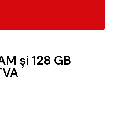
RAM şi 128 GB
 TVA