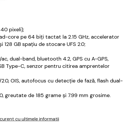
40 pixeli);
core pe 64 biţi tactat la 2.15 GHz, accelerator
 128 GB spațiu de stocare UFS 2.0;
n/ac, dual-band, bluetooth 4.2, GPS cu A-GPS,
SB Type-C, senzor pentru citirea amprentelor
2.0, OIS, autofocus cu detecţie de fază, flash dual-
0, greutate de 185 grame și 7.99 mm grosime.
urent cu ultimele informatii