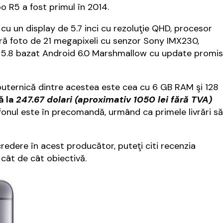
 R5 a fost primul în 2014.
cu un display de 5.7 inci cu rezoluţie QHD, procesor
 foto de 21 megapixeli cu senzor Sony IMX230,
I 5.8 bazat Android 6.0 Marshmallow cu update promis
puternică dintre acestea este cea cu 6 GB RAM şi 128
ă la
247.67 dolari (aproximativ 1050 lei fără TVA)
fonul este în precomandă, urmând ca primele livrări să
ncredere în acest producător, puteţi citi recenzia
cât de cât obiectivă.