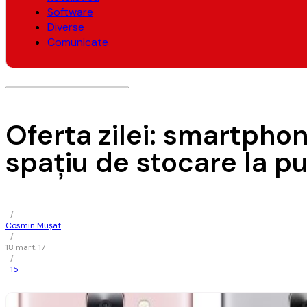
Software
Diverse
Comunicate
Oferta zilei: smartpho
spaţiu de stocare la pu
/
Cosmin Mușat
/
18 mart. 17
/
15