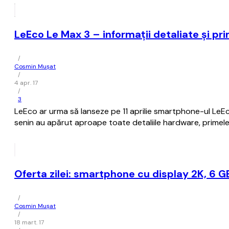
LeEco Le Max 3 – informaţii detaliate şi pr
/
Cosmin Mușat
/
4 apr. 17
/
3
LeEco ar urma să lanseze pe 11 aprilie smartphone-ul LeEc
senin au apărut aproape toate detaliile hardware, primele 
Oferta zilei: smartphone cu display 2K, 6 G
/
Cosmin Mușat
/
18 mart. 17