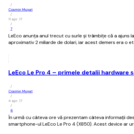
/
Cosmin Mușat
/
11 apr. 17
/
7
LeEco anunţa anul trecut cu surle şi trâmbiţe că a ajuns la
aproximativ 2 miliarde de dolari, iar acest demers era o eta
LeEco Le Pro 4 – primele detalii hardware ş
/
Cosmin Mușat
/
4 apr. 17
/
6
În urmă cu câteva ore vă prezentam câteva informaţii des
smartphone-ul LeEco Le Pro 4 (X850). Acest device ar urma 