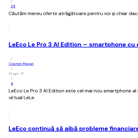
/
29
Căutăm mereu oferte atrăgătoare pentru voi şi chiar dacă
LeEco Le Pro 3 AI Edition – smartphone cu c
/
Cosmin Mușat
/
12 apr. 17
/
6
LeEco Le Pro 3 AI Edition este cel mai nou smartphone al c
virtual LeLe.
LeEco continuă să aibă probleme financiare 