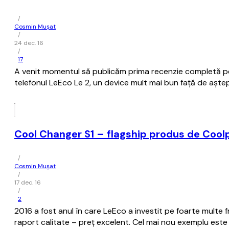
/
Cosmin Mușat
/
24 dec. 16
/
17
A venit momentul să publicăm prima recenzie completă p
telefonul LeEco Le 2, un device mult mai bun față de așteptă
Cool Changer S1 – flagship produs de Cool
/
Cosmin Mușat
/
17 dec. 16
/
2
2016 a fost anul în care LeEco a investit pe foarte multe
raport calitate – preţ excelent. Cel mai nou exemplu est