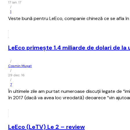
17 ian. 17
/
1
Veste bună pentru LeEco, companie chineză ce se afla în i
LeEco primeşte 1.4 miliarde de dolari de la
/
Cosmin Mușat
/
29 dec. 16
/
7
În ultimele zile am purtat numeroase discuţii legate de “
în 2017 (dacă va avea loc vreodată) deoarece “vin ajutoar
LeEco (LeTV) Le 2 – review