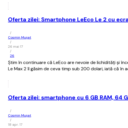
Oferta zilei: Smartphone LeEco Le 2 cu ecr
/
Cosmin Mușat
/
26 mai 17
/
26
Ştim în continuare că LeEco are nevoie de lichidităţi şi î
Le Max 2 îl găsim de ceva timp sub 200 dolari, iată că 
Oferta zilei: smartphone cu 6 GB RAM, 64 GB
/
Cosmin Mușat
/
18 apr. 17