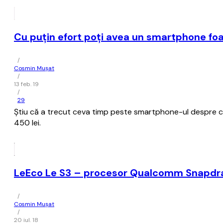
Cu puţin efort poţi avea un smartphone foa
/
Cosmin Mușat
/
13 feb. 19
/
29
Ştiu că a trecut ceva timp peste smartphone-ul despre ca
450 lei.
LeEco Le S3 – procesor Qualcomm Snapdrago
/
Cosmin Mușat
/
20 iul. 18