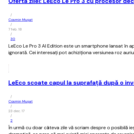
Oferta zilei: LeEco Le Pro 3 cu procesor de
/
Cosmin Mușat
/
7 feb. 18
/
30
LeEco Le Pro 3 AI Edition este un smartphone lansat în apr
ignorată. Cei interesaţi pot achiziţiona versiunea roz aur
LeEco scoate capul la suprafaţă după o inve
/
Cosmin Mușat
/
23 dec. 17
/
2
În urmă cu doar câteva zile vă scriam despre o posibilă ie