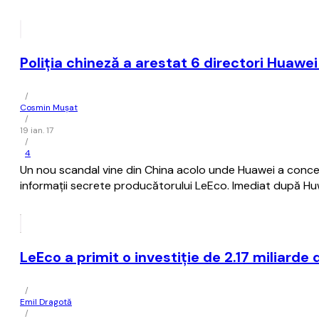
Poliţia chineză a arestat 6 directori Huawei
/
Cosmin Mușat
/
19 ian. 17
/
4
Un nou scandal vine din China acolo unde Huawei a concedi
informaţii secrete producătorului LeEco. Imediat după Huw
LeEco a primit o investiție de 2.17 miliarde 
/
Emil Dragotă
/