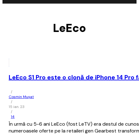
LeEco
LeEco S1 Pro este o clonă de iPhone 14 Pro
/
Cosmin Mușat
/
15 ian. 23
/
14
În urmă cu 5-6 ani LeEco (fost LeTV) era destul de cunoscu
numeroasele oferte pe la retaileri gen Gearbest transform