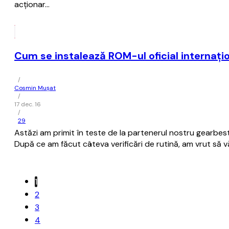
acţionar…
Cum se instalează ROM-ul oficial internaţ
/
Cosmin Mușat
/
17 dec. 16
/
29
Astăzi am primit în teste de la partenerul nostru gearb
După ce am făcut câteva verificări de rutină, am vrut să 
1
2
3
4