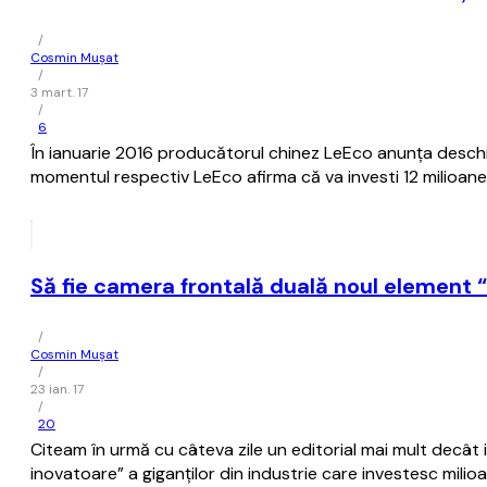
/
Cosmin Mușat
/
3 mart. 17
/
6
În ianuarie 2016 producătorul chinez LeEco anunţa deschid
momentul respectiv LeEco afirma că va investi 12 milioane de
Să fie camera frontală duală noul element “
/
Cosmin Mușat
/
23 ian. 17
/
20
Citeam în urmă cu câteva zile un editorial mai mult decât in
inovatoare” a giganţilor din industrie care investesc milioa