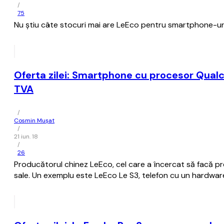
/
75
Nu ştiu câte stocuri mai are LeEco pentru smartphone-urile
Oferta zilei: Smartphone cu procesor Qual
TVA
/
Cosmin Mușat
/
21 iun. 18
/
26
Producătorul chinez LeEco, cel care a încercat să facă pre
sale. Un exemplu este LeEco Le S3, telefon cu un hardwar