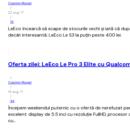
Cosmin Mușat
/
22 aug. 17
/
15
LeEco încearcă să scape de stocurile vechi şi iată că du
decât interesantă: LeEco Le S3 la puţin peste 400 lei.
Oferta zilei: LeEco Le Pro 3 Elite cu Qual
/
Cosmin Mușat
/
19 aug. 17
/
34
Începem weekendul puternic cu o ofertă de nerefuzat pent
excelent: display de 5.5 inci cu rezoluţie FullHD, proc
cu…