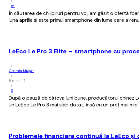
/
15
În căutarea de chilipiruri pentru voi, am găsit o ofertă f
luna aprilie şi este primul smartphone din lume care a ren
LeEco Le Pro 3 Elite – smartphone cu pro
/
Cosmin Mușat
/
8 mart. 17
/
3
După o pauză de câteva luni bune, producătorul chinez L
un LeEco Le Pro 3 mai slab dotat, însă cu un preţ mai mic c
Problemele financiare continuă la LeEco şi 