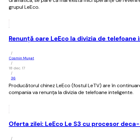
dramatică, se pare că mai există mici speranţe de revenire
grupul LeEco.
Renunţă oare LeEco la divizia de telefoane i
/
Cosmin Mușat
/
18 dec. 17
/
36
Producătorul chinez LeEco (fostul LeTV) are în continuare
compania va renunţa la divizia de telefoane inteligente.
Oferta zilei: LeEco Le S3 cu procesor deca-
/