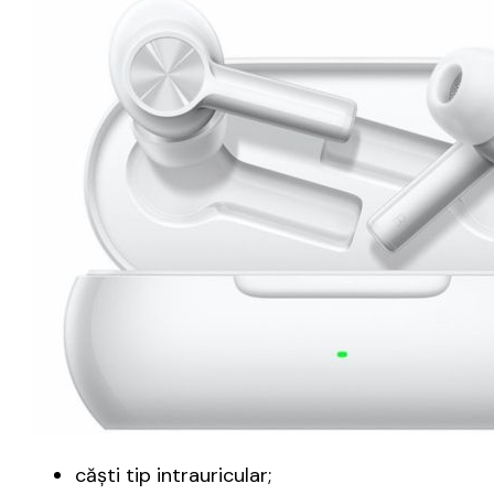
căşti tip intrauricular;