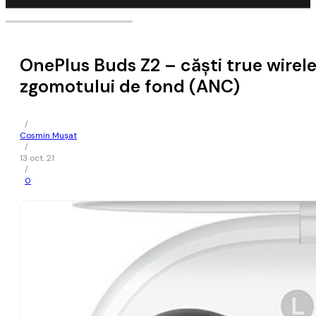
OnePlus Buds Z2 – căşti true wirel
zgomotului de fond (ANC)
/
Cosmin Mușat
/
13 oct. 21
/
0