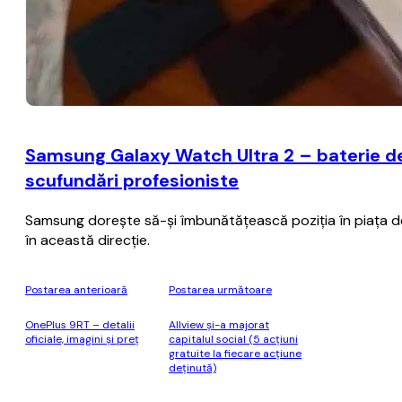
Samsung Galaxy Watch Ultra 2 – baterie de
scufundări profesioniste
Samsung dorește să-și îmbunătățească poziția în piața d
în această direcție.
Postarea anterioară
Postarea următoare
OnePlus 9RT – detalii
Allview și-a majorat
oficiale, imagini şi preţ
capitalul social (5 acțiuni
gratuite la fiecare acțiune
deținută)