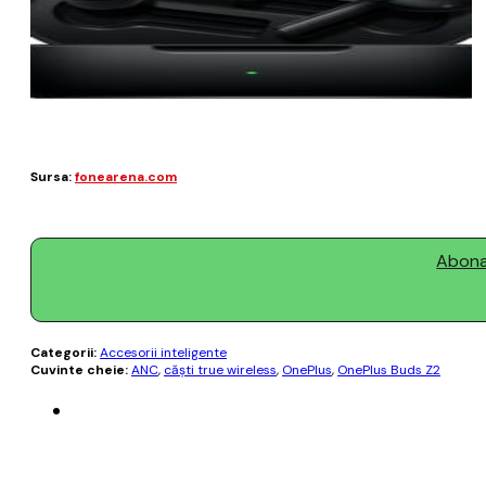
Sursa:
fonearena.com
Abonaț
Categorii:
Accesorii inteligente
Cuvinte cheie:
ANC
,
căşti true wireless
,
OnePlus
,
OnePlus Buds Z2