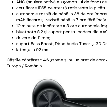
ANC (anulare activă a zgomotului de fond) ce 
certificare IP55 ce atestă rezistenţa la picătur
autonomie totală de până la 38 de ore împreu
mAh fiecare şi rezistă până la 7 ore fără încă
10 minute de încărcare = 5 ore autonomie împ
bluetooth 5.2 şi suport pentru codecurile AAC
drivere de 11 mm;
suport Bass Boost, Dirac Audio Tuner şi 3D D
latenţa la 92 ms.
Căştile cântăresc 4.6 grame şi au un preţ de aproxi
Europa / România.