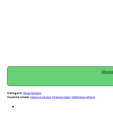
Abonaț
Categorii:
Smartphone
Cuvinte cheie:
feature phone
,
Orange Dabi
,
telefoane ieftine