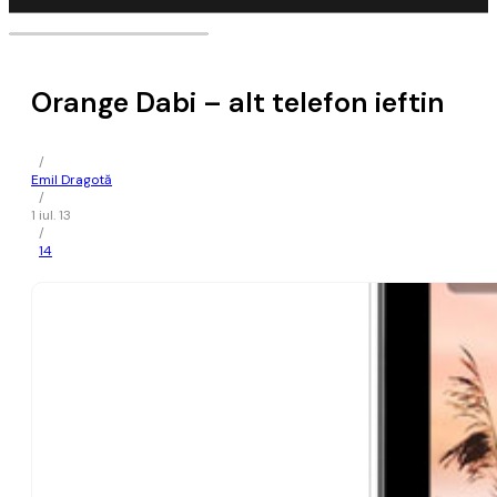
Orange Dabi – alt telefon ieftin
/
Emil Dragotă
/
1 iul. 13
/
14