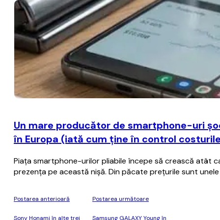
Un mare producător de smartphone-uri şoch
în Europa (iată cum ţine în control costuril
Piaţa smartphone-urilor pliabile începe să crească atât ca 
prezenţa pe această nişă. Din păcate preţurile sunt unele 
Postarea anterioară
Postarea următoare
Sony Honami în alte trei
Samsung GALAXY Young în