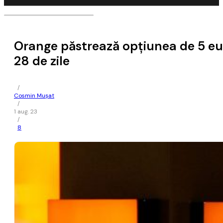
Orange păstrează opţiunea de 5 euro
28 de zile
/
Cosmin Mușat
/
1 aug. 23
/
8