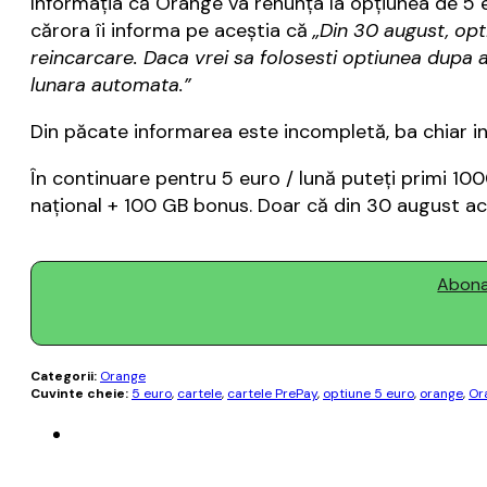
Informaţia că Orange va renunţa la opţiunea de 5 eur
cărora îi informa pe aceştia că
„Din 30 august, opt
reincarcare. Daca vrei sa folosesti optiunea dupa 
lunara automata.”
Din păcate informarea este incompletă, ba chiar in
În continuare pentru 5 euro / lună puteţi primi 100
naţional + 100 GB bonus. Doar că din 30 august aces
Abonaț
Categorii:
Orange
Cuvinte cheie:
5 euro
,
cartele
,
cartele PrePay
,
optiune 5 euro
,
orange
,
Or