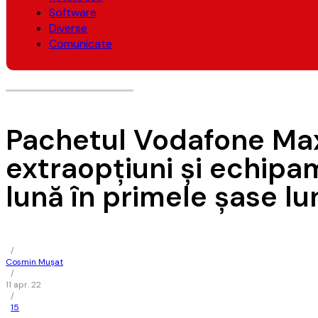
Software
Diverse
Comunicate
Pachetul Vodafone Maxim
extraopţiuni şi echipam
lună în primele şase lu
/
Cosmin Mușat
/
11 apr. 22
/
15