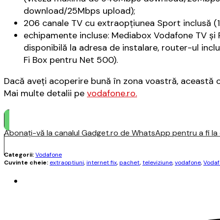
download/25Mbps upload);
206 canale TV cu extraopțiunea Sport inclusă (1
echipamente incluse: Mediabox Vodafone TV şi R
disponibilă la adresa de instalare, router-ul in
Fi Box pentru Net 500).
Dacă aveţi acoperire bună în zona voastră, această of
Mai multe detalii pe
vodafone.ro.
Abonați-vă la canalul Gadget.ro de WhatsApp pentru a fi la c
Categorii:
Vodafone
Cuvinte cheie:
extraoptiuni
,
internet fix
,
pachet
,
televiziune
,
vodafone
,
Vodaf