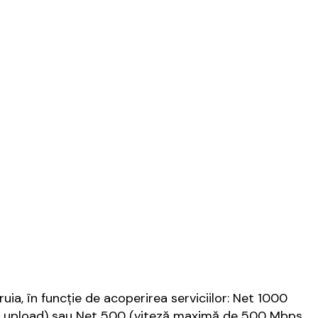
uia, în funcție de acoperirea serviciilor: Net 1000
upload) sau Net 500 (viteză maximă de 500 Mbps