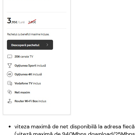
viteza maximă de net disponibilă la adresa fiecăr
(viteză maximă de 940Mbps download/25Mbps 