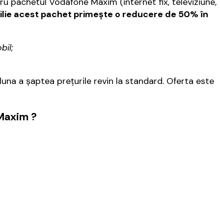
u pachetul Vodafone Maxim (internet fix, televiziune,
ilie acest pachet primeşte o reducere de 50% în
bil;
 luna a şaptea preţurile revin la standard. Oferta este
Maxim ?