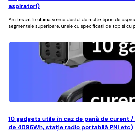
aspirator!)
Am testat în ultima vreme destul de multe tipuri de aspira
segmentele superioare, unele cu specificații de top și cu 
10 gadgets utile în caz de pană de curent /
de 4096Wh, stație radio portabilă PNI etc)