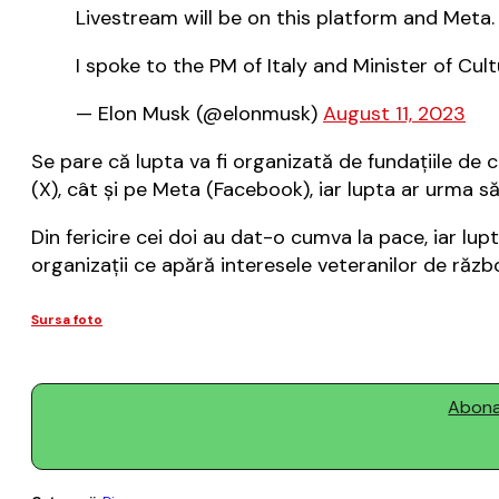
Livestream will be on this platform and Meta.
I spoke to the PM of Italy and Minister of Cul
— Elon Musk (@elonmusk)
August 11, 2023
Se pare că lupta va fi organizată de fundaţiile de ca
(X), cât şi pe Meta (Facebook), iar lupta ar urma 
Din fericire cei doi au dat-o cumva la pace, iar lup
organizaţii ce apără interesele veteranilor de războ
Sursa foto
Abonaț