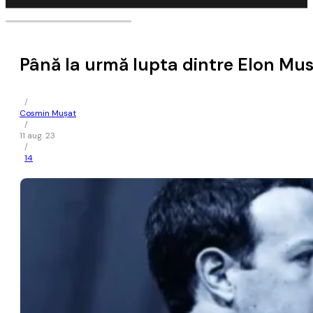
Până la urmă lupta dintre Elon Mus
/
Cosmin Mușat
/
11 aug. 23
/
14