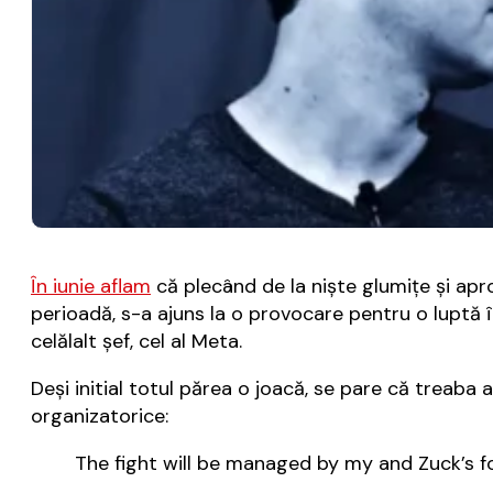
În iunie aflam
că plecând de la nişte glumiţe şi apr
perioadă, s-a ajuns la o provocare pentru o luptă î
celălalt şef, cel al Meta.
Deşi initial totul părea o joacă, se pare că treaba 
organizatorice:
The fight will be managed by my and Zuck’s f