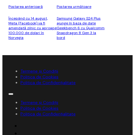
Postarea anterioară
Postarea următoare
Începând cu 14 august,
Samsung Galaxy S24 Plus
Meta (Facebook) va fi
ajunge în baza de date
amendată zilnic cu aproape
Geekbench 6 cu Qualcomm
100.000 de dolari în
Snapdragon 8 Gen 3 la
Norvegia
bord
Termene și Condiții
Politica de Cookies
Politica de Confidențialitate
Termene și Condiții
Politica de Cookies
Politica de Confidențialitate