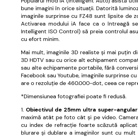
Popularul mod iA (Intelligent Auto) asistă util
bune imagini în orice situaţii. Datorită lumino
imaginile surprinse cu FZ48 sunt lipsite de z
Activarea modului iA face ca o întreagă ser
Intelligent ISO Control) să preia controlul asu
cu efort minim.
Mai mult, imaginile 3D realiste şi mai puţin 
3D HDTV sau cu orice alt echipament compatibi
sau alte echipamente portabile, fără conversie
Facebook sau Youtube, imaginile surprinse cu 
are o rezoluţie de 460.000-dot, ceea ce reprezi
*Dimensiunea fotografiei poate fi redusă.
1.
Obiectivul de 25mm ultra super-angula
maximă atât pe foto cât şi pe video. Camera 
cu index de refracţie foarte scăzută aplicat 
blurare şi dublare a imaginilor sunt cu mu