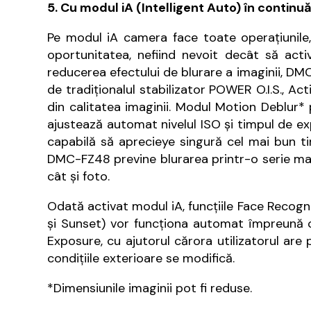
5. Cu modul iA (Intelligent Auto) în continuă
Pe modul iA camera face toate operațiunile,
oportunitatea, nefiind nevoit decât să activ
reducerea efectului de blurare a imaginii, DM
de tradiționalul stabilizator POWER O.I.S., Act
din calitatea imaginii. Modul Motion Deblur* 
ajustează automat nivelul ISO și timpul de ex
capabilă să aprecieye singură cel mai bun ti
DMC-FZ48 previne blurarea printr-o serie mai 
cât și foto.
Odată activat modul iA, funcțiile Face Recogni
și Sunset) vor funcționa automat împreună cu 
Exposure, cu ajutorul cărora utilizatorul are
condițiile exterioare se modifică.
*Dimensiunile imaginii pot fi reduse.