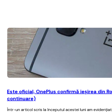
Este oficial, OnePlus confirmă ieşirea din R
continuare)
Într-un articol scris la începutul acestei luni am evidenţia