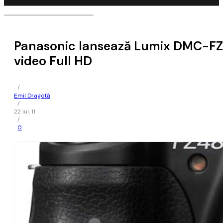
Panasonic lansează Lumix DMC-FZ48
video Full HD
/
Emil Dragotă
/
22 iul. 11
/
0