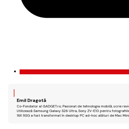
Emil Dragotă
Co-Fondator al GADGET.ro; Pasionat de tehnologia mobilă, scrie review
Utilizează Samsung Galaxy S26 Ultra, Sony ZV-E10 pentru fotografiile
16X 9SG a fost transformat în desktop PC ad-hoc alături de Mac Mini 