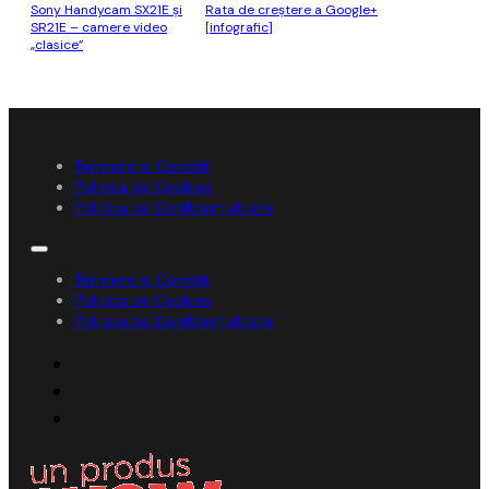
Sony Handycam SX21E și
Rata de creștere a Google+
SR21E – camere video
[infografic]
„clasice”
Termene și Condiții
Politica de Cookies
Politica de Confidențialitate
Termene și Condiții
Politica de Cookies
Politica de Confidențialitate