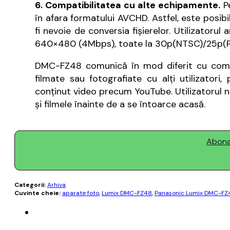
6. Compatibilitatea cu alte echipamente.
Pe
în afara formatului AVCHD. Astfel, este posib
fi nevoie de conversia fișierelor. Utilizator
640×480 (4Mbps), toate la 30p(NTSC)/25p(P
DMC-FZ48 comunică în mod diferit cu compute
filmate sau fotografiate cu alți utilizatori
conținut video precum YouTube. Utilizatorul n
și filmele înainte de a se întoarce acasă.
Abonaț
Categorii:
Arhiva
Cuvinte cheie:
aparate foto
,
Lumix DMC-FZ48
,
Panasonic Lumix DMC-FZ