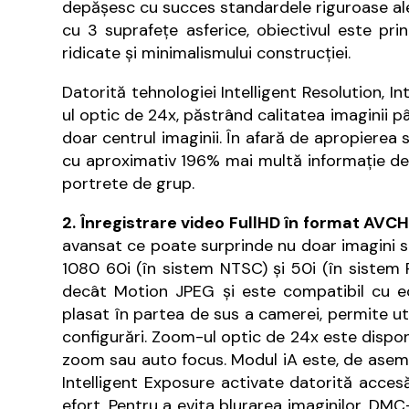
depăşesc cu succes standardele riguroase ale 
cu 3 suprafeţe asferice, obiectivul este pr
ridicate şi minimalismului construcţiei.
Datorită tehnologiei Intelligent Resolution, I
ul optic de 24x, păstrând calitatea imaginii p
doar centrul imaginii. În afară de apropierea 
cu aproximativ 196% mai multă informaţie de
portrete de grup.
2. Înregistrare video FullHD în format AVC
avansat ce poate surprinde nu doar imagini st
1080 60i (în sistem NTSC) şi 50i (în sistem
decât Motion JPEG şi este compatibil cu ec
plasat în partea de sus a camerei, permite uti
configurări. Zoom-ul optic de 24x este dispo
zoom sau auto focus. Modul iA este, de asemen
Intelligent Exposure activate datorită accesă
efort. Pentru a evita blurarea imaginilor, DM