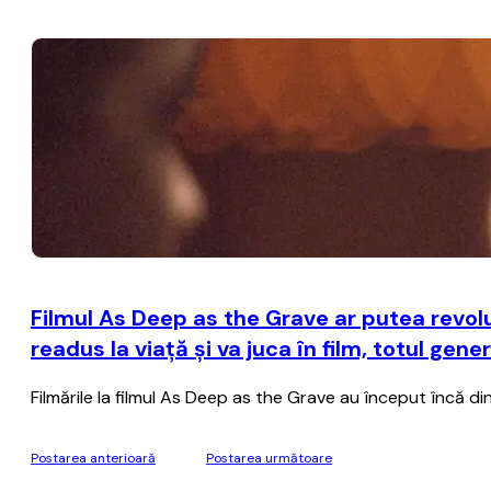
Filmul As Deep as the Grave ar putea revolu
readus la viaţă şi va juca în film, totul gene
Filmările la filmul As Deep as the Grave au început încă di
Postarea anterioară
Postarea următoare