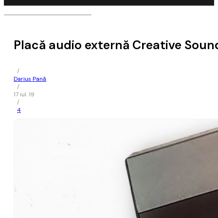
Placă audio externă Creative Soun
/
Darius Pană
/
17 iul. 19
/
4