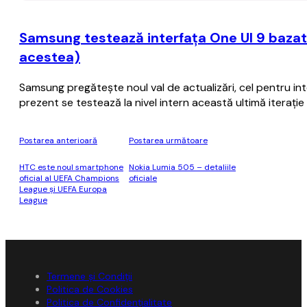
Samsung testează interfaţa One UI 9 bazat
acestea)
Samsung pregăteşte noul val de actualizări, cel pentru i
prezent se testează la nivel intern această ultimă iteraţ
Postarea anterioară
Postarea următoare
HTC este noul smartphone
Nokia Lumia 505 – detaliile
oficial al UEFA Champions
oficiale
League şi UEFA Europa
League
Termene și Condiții
Politica de Cookies
Politica de Confidențialitate