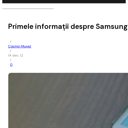
Primele informaţii despre Samsung 
/
Cosmin Mușat
/
14 dec. 12
/
0