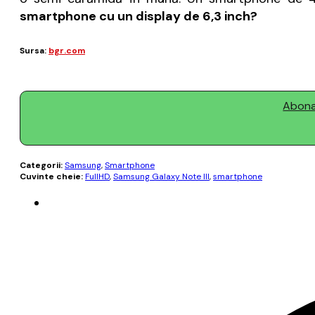
smartphone cu un display de 6,3 inch?
Sursa:
bgr.com
Abonaț
Categorii:
Samsung
,
Smartphone
Cuvinte cheie:
FullHD
,
Samsung Galaxy Note III
,
smartphone