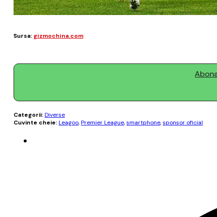
Sursa:
gizmochina.com
Abonaț
Categorii:
Diverse
Cuvinte cheie:
Leagoo
,
Premier League
,
smartphone
,
sponsor oficial