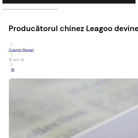
Producătorul chinez Leagoo devine 
/
Cosmin Mușat
/
13 oct. 16
/
18