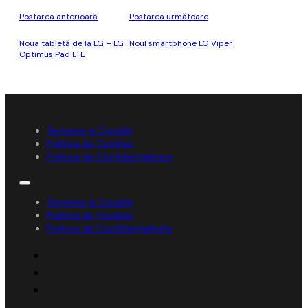
Postarea anterioară
Postarea următoare
Noua tabletă de la LG – LG
Noul smartphone LG Viper
Optimus Pad LTE
Termene și Condiții
Politica de Cookies
Politica de Confidențialitate
Termene și Condiții
Politica de Cookies
Politica de Confidențialitate