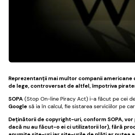
Reprezentanţii mai multor companii americane de
de lege, controversat de altfel, împotriva pirater
SOPA
(Stop On-line Piracy Act) i-a făcut pe cei d
Google
să ia în calcul, fie sistarea serviciilor pe 
Deţinătorii de copyright-uri
, conform SOPA,
vor 
dacă nu au făcut-o ei ci utilizatorii lor), fără 
anumite site-uri iar site-urile de plăţi ar putea 