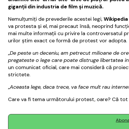
giganţii din industria de film şi muzică.
Nemulţumiţi de prevederile acestei legi,
Wikipedia
va protesta şi el, mai precaut însă, neoprind func
mai multe informaţii cu privire la controversatul p
urilor ştim exact ce formă de protest vor adopta.
„
De peste un deceniu, am petrecut milioane de ore 
pregateste o lege care poate distruge libertatea in
un comunicat oficial, care mai consideră că proiec
strictete.
„
Aceasta lege, daca trece, va face mult rau internetu
Care va fi tema următorului protest, oare? Că tot
Abonaț