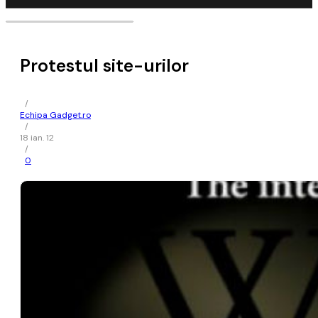
Protestul site-urilor
/
Echipa Gadget.ro
/
18 ian. 12
/
0