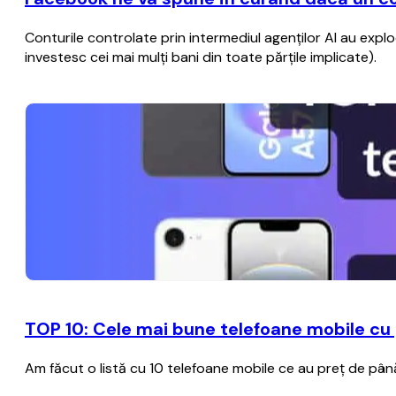
Conturile controlate prin intermediul agenţilor AI au explod
investesc cei mai mulţi bani din toate părţile implicate).
TOP 10: Cele mai bune telefoane mobile cu 
Am făcut o listă cu 10 telefoane mobile ce au preț de până 