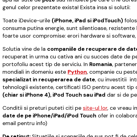
genul celor prezentate exista! Exista insa si solutii:
Toate iDevice-urile
(iPhone, iPad si iPodTouch)
folos
consuma putina energie, sunt silentioase, rezistente l
foarte usor compromise: erori hardware si software,
Solutia vine de la
companiile de recuperare de dat
recuperat in urma cu cativa ani cu succes date de p
portofoliu acest tip de serviciu. In
Romania
, partener
mondiali in domeniu este
Python
, companie cu peste
specializat in recuperarea de date
, cu investitii i
tehnologii existente, certificati ISO pentru acest tip 
(chiar si iPhone 4), iPod Touch sau iPad
dar si de pe
Conditii si preturi puteti citi pe
site-ul lor
, ce vreau 
date de pe iPhone/iPad/iPod Touch
ofer in colabor
email pentru info)
De retinut:
Situatiile si scenariile de sus pot fi de c