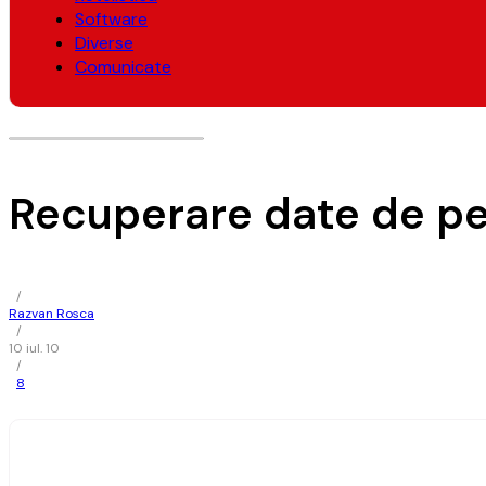
Software
Diverse
Comunicate
Recuperare date de pe 
/
Razvan Rosca
/
10 iul. 10
/
8