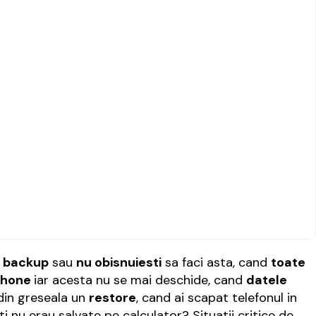
un backup
sau
nu obisnuiesti
sa faci asta, cand
toate
Phone
iar acesta nu se mai deschide, cand
datele
 din greseala un
restore
, cand ai scapat telefonul in
ti nu erau salvate pe calculator? Situatii critice de