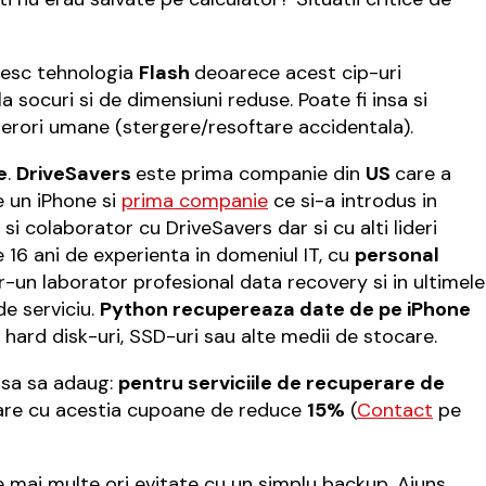
esc tehnologia
Flash
deoarece acest cip-uri
a socuri si de dimensiuni reduse. Poate fi insa si
 erori umane (stergere/resoftare accidentala).
e
.
DriveSavers
este prima companie din
US
care a
e un iPhone si
prima companie
ce si-a introdus in
 si colaborator cu DriveSavers dar si cu alti lideri
 16 ani de experienta in domeniul IT, cu
personal
ntr-un laborator profesional data recovery si in ultimele
de serviciu.
Python recupereaza date de pe iPhone
 hard disk-uri, SSD-uri sau alte medii de stocare.
insa sa adaug:
pentru serviciile de recuperare de
are cu acestia cupoane de reduce
15%
(
Contact
pe
ele mai multe ori evitate cu un simplu backup. Ajuns