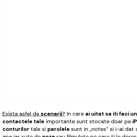
Exista asfel de
scenarii
?
In care
ai uitat sa iti faci 
contactele tale
importante sunt stocate doar pe
i
conturilor
tale si
parolele
sunt in „notes” si i-ai dat
apa iar sute de
poze
sau filmulete pe care ti le dores