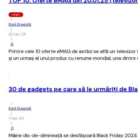
TOP 10: Oferte eMAG din 20.01.25 (televiz
Gadget
/
Emil Dragotă
/
20 ian. 25
/
6
Printre cele 10 oferte eMAG de astăzi se află un televiz
și un urmaș al unui produs cu renume mondial, una dintre ce
30 de gadgets pe care să le urmăriți de Bl
/
Emil Dragotă
/
7 nov. 24
/
0
Mâine dis-de-dimineață se desfășoară Black Friday 2024 l