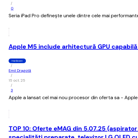
/
0
Seria iPad Pro definește unele dintre cele mai performante 
Apple M5 include arhitectură GPU capabilă 
Hardware
/
Emil Dragotă
/
15 oct. 25
/
3
Apple a lansat cel mai nou procesor din oferta sa - Apple M5
TOP 10: Oferte eMAG din 5.07.25 (aspirator 
specialități preparate, televizor LG OLED c