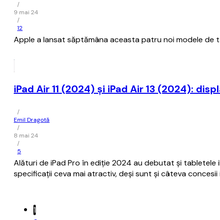
/
9 mai 24
/
12
Apple a lansat săptămâna aceasta patru noi modele de tabl
iPad Air 11 (2024) și iPad Air 13 (2024): dis
/
Emil Dragotă
/
8 mai 24
/
5
Alături de iPad Pro în ediție 2024 au debutat și tabletele 
specificații ceva mai atractiv, deși sunt și câteva concesi
1