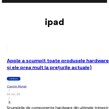
ipad
Apple a scumpit toate produsele hardware v
şi ele prea mult la preţurile actuale)
Hardware
/
Cosmin Mușat
/
26 iun. 26
/
6
Scumpirile de componente hardware din ultimele trimestre 