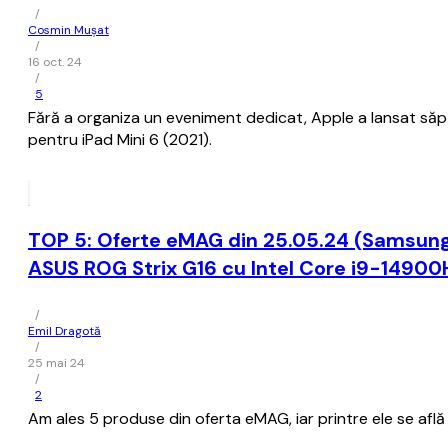
/
Cosmin Mușat
/
16 oct. 24
/
5
Fără a organiza un eveniment dedicat, Apple a lansat săp
pentru iPad Mini 6 (2021).
TOP 5: Oferte eMAG din 25.05.24 (Samsung Ga
ASUS ROG Strix G16 cu Intel Core i9-14900
/
Emil Dragotă
/
25 mai 24
/
2
Am ales 5 produse din oferta eMAG, iar printre ele se află 