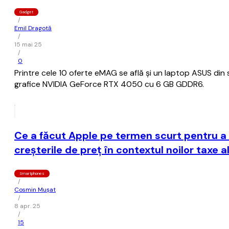
Gadget
/
Emil Dragotă
/
15 mai 25
/
0
Printre cele 10 oferte eMAG se află și un laptop ASUS din s
grafice NVIDIA GeForce RTX 4050 cu 6 GB GDDR6.
Ce a făcut Apple pe termen scurt pentru a
creşterile de preţ în contextul noilor taxe 
Smartphones
/
Cosmin Mușat
/
8 apr. 25
/
15