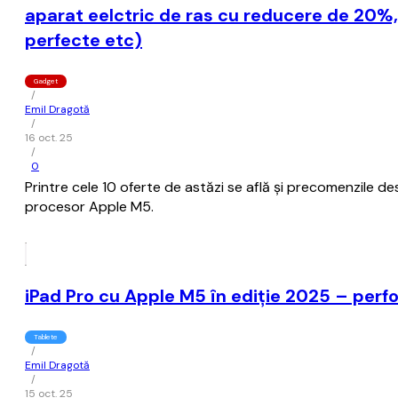
aparat eelctric de ras cu reducere de 20%
perfecte etc)
Gadget
/
Emil Dragotă
/
16 oct. 25
/
0
Printre cele 10 oferte de astăzi se află și precomenzile de
procesor Apple M5.
iPad Pro cu Apple M5 în ediție 2025 – perf
Tablete
/
Emil Dragotă
/
15 oct. 25