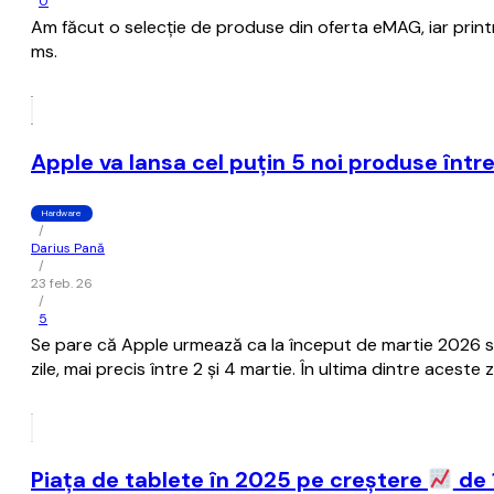
0
Am făcut o selecție de produse din oferta eMAG, iar prin
ms.
Apple va lansa cel puțin 5 noi produse într
Hardware
/
Darius Pană
/
23 feb. 26
/
5
Se pare că Apple urmează ca la început de martie 2026 să 
zile, mai precis între 2 și 4 martie. În ultima dintre acest
Piața de tablete în 2025 pe creștere
de 