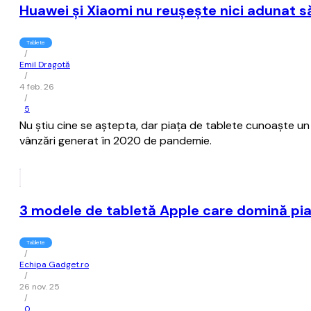
Huawei și Xiaomi nu reușește nici adunat să
Tablete
/
Emil Dragotă
/
4 feb. 26
/
5
Nu știu cine se aștepta, dar piața de tablete cunoaște un 
vânzări generat în 2020 de pandemie.
3 modele de tabletă Apple care domină pi
Tablete
/
Echipa Gadget.ro
/
26 nov. 25
/
0