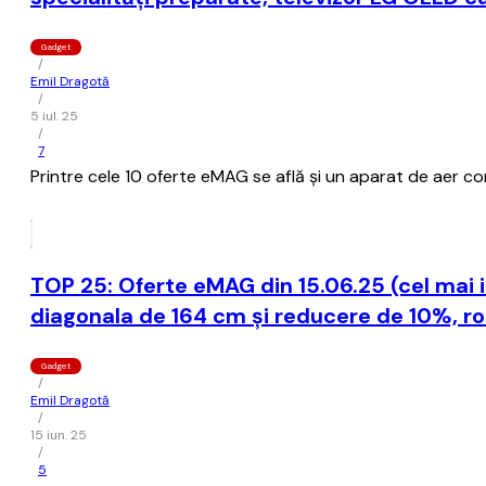
Gadget
/
Emil Dragotă
/
5 iul. 25
/
7
Printre cele 10 oferte eMAG se află și un aparat de aer con
TOP 25: Oferte eMAG din 15.06.25 (cel mai i
diagonala de 164 cm și reducere de 10%, rou
Gadget
/
Emil Dragotă
/
15 iun. 25
/
5