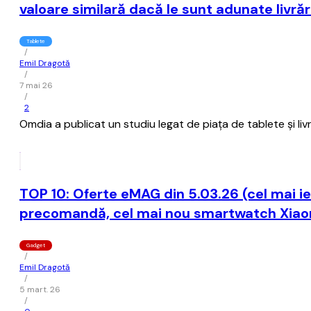
valoare similară dacă le sunt adunate livrăr
Tablete
/
Emil Dragotă
/
7 mai 26
/
2
Omdia a publicat un studiu legat de piața de tablete și livră
TOP 10: Oferte eMAG din 5.03.26 (cel mai 
precomandă, cel mai nou smartwatch Xiao
Gadget
/
Emil Dragotă
/
5 mart. 26
/