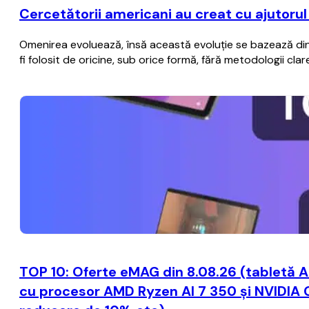
Cercetătorii americani au creat cu ajutorul i
Omenirea evoluează, însă această evoluţie se bazează din 
fi folosit de oricine, sub orice formă, fără metodologii c
TOP 10: Oferte eMAG din 8.08.26 (tabletă A
cu procesor AMD Ryzen AI 7 350 și NVIDIA 