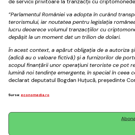
de servicii privitoare la tranzacții cu criptomonede
”Parlamentul României va adopta în curând transpun
terorismului, iar noutatea pentru legislația româ
lucru deoarece volumul tranzacțiilor cu criptomoned
depășit la un moment dat un trilion de dolari.
În acest context, a apărut obligația de a autoriza ș
(adică au o valoare fictivă) și a furnizorilor de port
scopul finanțării unor operațiuni teroriste ce pot r
lumină noi tendințe emergente, în special în ceea ce
declarat deputatul Bogdan Huțucă, președinte Comi
Sursa:
economedia.ro
Abonaț