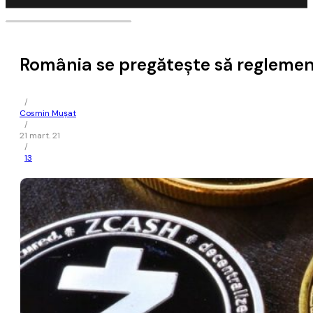
România se pregăteşte să reglemen
/
Cosmin Mușat
/
21 mart. 21
/
13