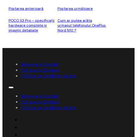
Postarea anterioară
Postarea următoare
POCO X3 Pro – specificaţii
Cum ar putea arăta
hardware complete şi
urmaşul telefonului OnePlus
imagini detaliate
Nord N10 ?
Termene și Condiții
Politica de Cookies
Politica de Confidențialitate
Termene și Condiții
Politica de Cookies
Politica de Confidențialitate