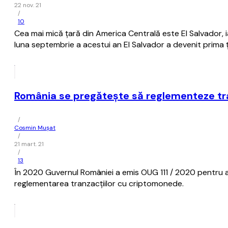
22 nov. 21
/
10
Cea mai mică ţară din America Centrală este El Salvador, 
luna septembrie a acestui an El Salvador a devenit prima ţ
România se pregăteşte să reglementeze tr
/
Cosmin Mușat
/
21 mart. 21
/
13
În 2020 Guvernul României a emis OUG 111 / 2020 pentru a 
reglementarea tranzacţiilor cu criptomonede.