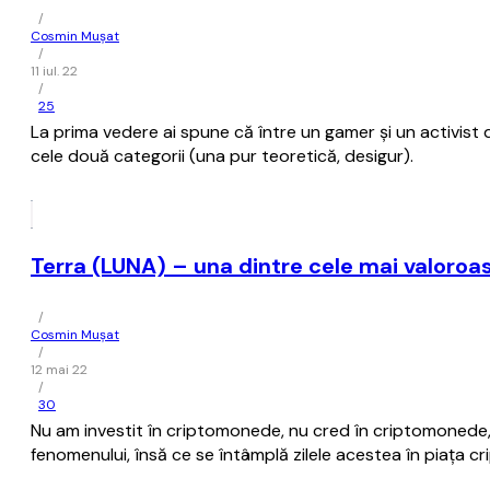
/
Cosmin Mușat
/
11 iul. 22
/
25
La prima vedere ai spune că între un gamer şi un activist
cele două categorii (una pur teoretică, desigur).
Terra (LUNA) – una dintre cele mai valoroa
/
Cosmin Mușat
/
12 mai 22
/
30
Nu am investit în criptomonede, nu cred în criptomonede, 
fenomenului, însă ce se întâmplă zilele acestea în piaţa 