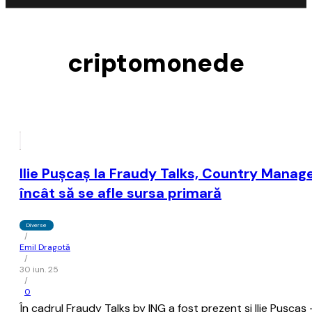
criptomonede
Ilie Pușcaș la Fraudy Talks, Country Manage
încât să se afle sursa primară
Diverse
/
Emil Dragotă
/
30 iun. 25
/
0
În cadrul Fraudy Talks by ING a fost prezent și Ilie Pușc