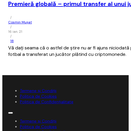
Premieră globală – primul transfer al unui
/
Cosmin Mușat
/
16 ian. 21
/
18
Vă daţi seama că o astfel de ştire nu ar fi ajuns niciodat
fotbal a transferat un jucător plătind cu criptomonede.
Termene și Condiții
Politica de Cookies
Politica de Confidențialitate
Termene și Condiții
Politica de Cookies