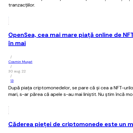
tranzacțiilor.
OpenSea, cea mai mare piaţă online de NFT-
în mai
/
Cosmin Mușat
/
30 aug. 22
/
13
După piaţa criptomonedelor, se pare că şi cea a NFT-urilo
mari, s-ar părea că apele s-au mai liniştit. Nu ştim încă m
Căderea pieţei de criptomonede este un mot