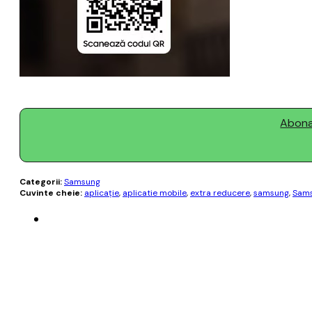
Abonaț
Categorii:
Samsung
Cuvinte cheie:
aplicaţie
,
aplicatie mobile
,
extra reducere
,
samsung
,
Sams