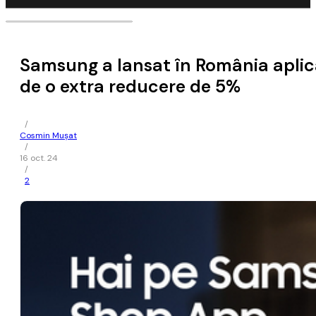
Samsung a lansat în România aplica
de o extra reducere de 5%
/
Cosmin Mușat
/
16 oct. 24
/
2