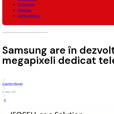
Software
Diverse
Comunicate
Samsung are în dezvol
megapixeli dedicat tel
/
Cosmin Mușat
/
6 dec. 20
/
0