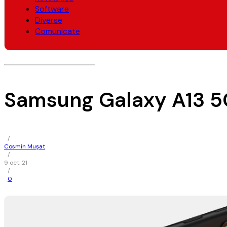
Software
Diverse
Comunicate
Samsung Galaxy A13 5G
/
Cosmin Mușat
/
9 oct. 21
/
0