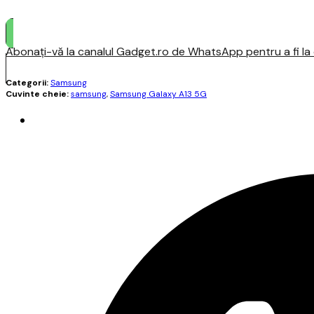
Abonați-vă la canalul Gadget.ro de WhatsApp pentru a fi la c
Categorii:
Samsung
Cuvinte cheie:
samsung
,
Samsung Galaxy A13 5G