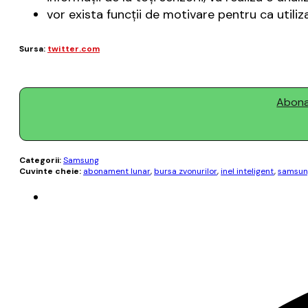
vor exista funcţii de motivare pentru ca utiliz
Sursa:
twitter.com
Abonaț
Categorii:
Samsung
Cuvinte cheie:
abonament lunar
,
bursa zvonurilor
,
inel inteligent
,
samsun