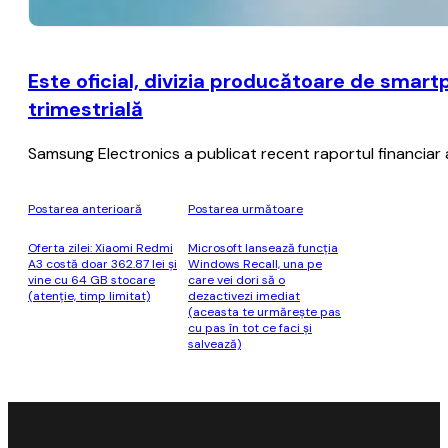
Este oficial, divizia producătoare de smar
trimestrială
Samsung Electronics a publicat recent raportul financiar afe
Postarea anterioară
Postarea următoare
Oferta zilei: Xiaomi Redmi
Microsoft lansează funcţia
A3 costă doar 362.87 lei şi
Windows Recall, una pe
vine cu 64 GB stocare
care vei dori să o
(atenţie, timp limitat)
dezactivezi imediat
(aceasta te urmăreşte pas
cu pas în tot ce faci şi
salvează)