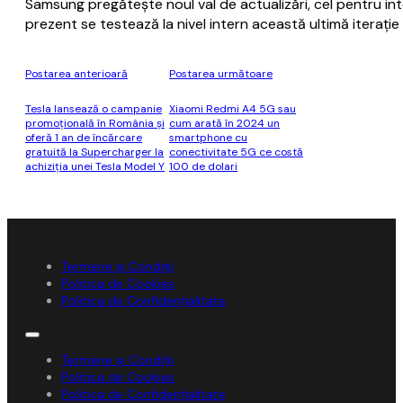
Samsung pregăteşte noul val de actualizări, cel pentru i
prezent se testează la nivel intern această ultimă iteraţ
Postarea anterioară
Postarea următoare
Tesla lansează o campanie
Xiaomi Redmi A4 5G sau
promoţională în România şi
cum arată în 2024 un
oferă 1 an de încărcare
smartphone cu
gratuită la Supercharger la
conectivitate 5G ce costă
achiziţia unei Tesla Model Y
100 de dolari
Termene și Condiții
Politica de Cookies
Politica de Confidențialitate
Termene și Condiții
Politica de Cookies
Politica de Confidențialitate