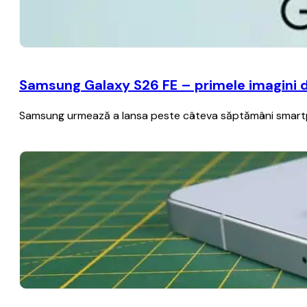
Samsung Galaxy S26 FE – primele imagini det
Samsung urmează a lansa peste câteva săptămâni smartph