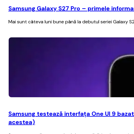
Samsung Galaxy S27 Pro – primele informați
Mai sunt câteva luni bune până la debutul seriei Galaxy S2
Samsung testează interfaţa One UI 9 bazat
acestea)