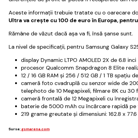
Aceste informaţii trebuie tratate cu o oarecare d
Ultra va creşte cu 100 de euro în Europa, pentr
Rămâne de văzut dacă aşa va fi, însă şanse sunt.
La nivel de specificaţii, pentru Samsung Galaxy S2
display Dynamic LTPO AMOLED 2X de 6.8 inci cu 
procesor Qualcomm Snapdragon 8 Elite real
12 / 16 GB RAM şi 256 / 512 GB / 1 TB spaţiu d
cameră foto cvadruplă cu senzor wide de 200
telephoto de 10 Megapixeli, filmare 8K cu 30 f
cameră frontală de 12 Megapixeli cu înregistr
baterie de 5000 mAh cu încărcare rapidă pe fi
219 grame greutate şi dimensiuni: 162.8 x 77.6
Sursa:
gsmarena.com