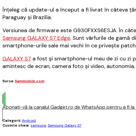
Înțeleg că update-ul a început a fi livrat în câteva ță
Paraguay și Brazilia.
Versiunea de firmware este G930FXXS6ESJA. În câteva
Samsung GALAXY S7 Edge
. Sunt vârfurile de gamă d
smartphone-urile sale mai vechi în ce privește patch-
GALAXY S7
a fost și smartphone-ul meu de zi cu zi p
amintesc de ecran, camera foto și video, autonomia,
Sursa:
Sammobile.com
Abonați-vă la canalul Gadget.ro de WhatsApp pentru a fi la c
Categorii:
Android
Cuvinte cheie:
samsung
,
Samsung Galaxy S7