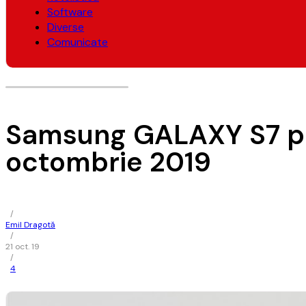
Software
Diverse
Comunicate
Samsung GALAXY S7 pr
octombrie 2019
/
Emil Dragotă
/
21 oct. 19
/
4