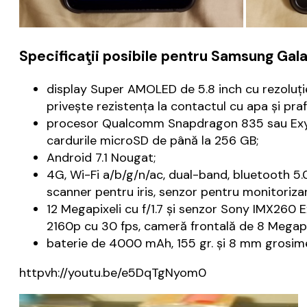
Specificaţii posibile pentru Samsung Gal
display Super AMOLED de 5.8 inch cu rezoluție 
privește rezistența la contactul cu apa și praf
procesor Qualcomm Snapdragon 835 sau Exyno
cardurile microSD de până la 256 GB;
Android 7.1 Nougat;
4G, Wi-Fi a/b/g/n/ac, dual-band, bluetooth 5.
scanner pentru iris, senzor pentru monitorizar
12 Megapixeli cu f/1.7 și senzor Sony IMX260 Ex
2160p cu 30 fps, cameră frontală de 8 Megapix
baterie de 4000 mAh, 155 gr. și 8 mm grosim
httpvh://youtu.be/e5DqTgNyom0