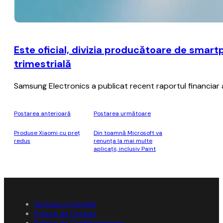
Este oficial, divizia producătoare de smar
trimestrială
Samsung Electronics a publicat recent raportul financiar afe
Postarea anterioară
Postarea următoare
Produse Xiaomi cu preț
Din toamnă Microsoft va
redus
renunţa la mai multe
aplicaţii, inclusiv Paint
Termene și Condiții
Politica de Cookies
Politica de Confidențialitate