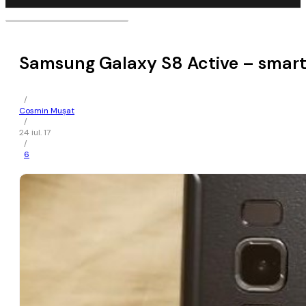
Samsung Galaxy S8 Active – smartp
/
Cosmin Mușat
/
24 iul. 17
/
6