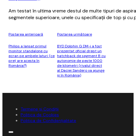
Am testat în ultima vreme destul de multe tipuri de aspira
segmentele superioare, unele cu specificații de top și cu 
Postarea anterioară
Postarea următoare
Philips a lansat primul
BYD Dolphin G DM-i a fost
monitor standalone cu
prezentat oficial drept un
ecran pe ambele laturi (ce
hatchback de segment B cu
preţ are acesta în
autonomie de peste 1000
România?)
de kilometri (rivalul direct
al Daciei Sandero va ajunge
şi în România)
Termene și Condiții
Politica de Cookies
Politica de Confidențialitate