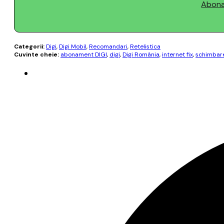
Abonaț
Categorii:
Digi
,
Digi Mobil
,
Recomandari
,
Retelistica
Cuvinte cheie:
abonament DIGI
,
digi
,
Digi România
,
internet fix
,
schimbare