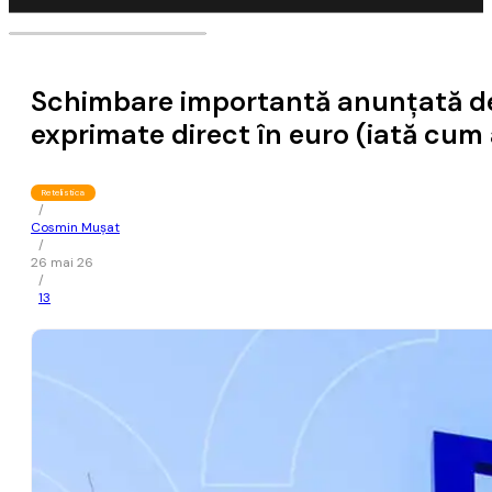
Schimbare importantă anunţată de Di
exprimate direct în euro (iată cum
Retelistica
/
Cosmin Mușat
/
26 mai 26
/
13