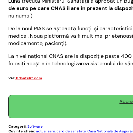
Luna trecută Ministerul Sănătăţii a aprobat un bu
de euro pe care CNAS îi are în prezent la dispoz
nu numai).
De la noul PIAS se aşteaptă funcţii şi caracteristic
medical. Noua platformă va fi mult mai prietenoasă 
medicamente, pacienţi).
La nivel naţional CNAS are la dispoziţie peste 400
folosiţi aceştia în tehnologizarea sistemului de să
Via:
hdsatelit.com
Abonaț
Categorii:
Software
Cuvinte cheie:
actualizare
,
card de sanatate
,
Casa Naţională de Asigurăr