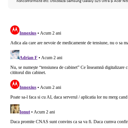
nonconformiste etc. Utilizează Samsung Galaxy S25 Ultra și Acer Nit