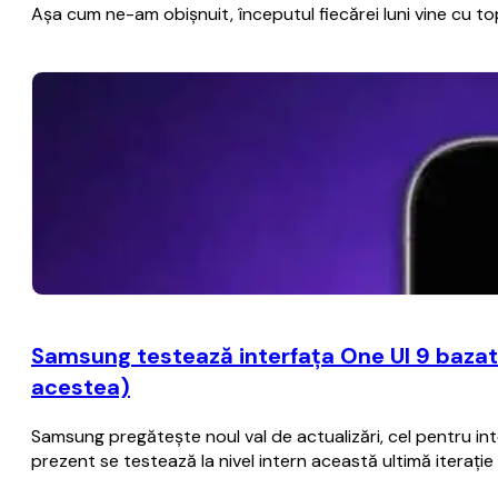
Aşa cum ne-am obişnuit, începutul fiecărei luni vine cu 
Samsung testează interfaţa One UI 9 bazat
acestea)
Samsung pregăteşte noul val de actualizări, cel pentru i
prezent se testează la nivel intern această ultimă iteraţ