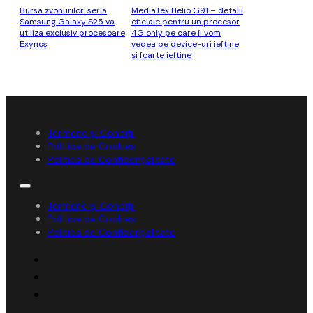
Bursa zvonurilor: seria
MediaTek Helio G91 – detalii
Samsung Galaxy S25 va
oficiale pentru un procesor
utiliza exclusiv procesoare
4G only pe care îl vom
Exynos
vedea pe device-uri ieftine
şi foarte ieftine
Termene și Condiții
Politica de Cookies
Politica de Confidențialitate
Termene și Condiții
Politica de Cookies
Politica de Confidențialitate