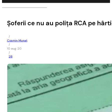
Şoferii ce nu au poliţa RCA pe hârt
/
Cosmin Mușat
/
10 aug. 20
/
28