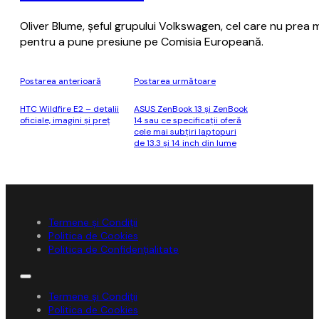
Oliver Blume, şeful grupului Volkswagen, cel care nu prea m
pentru a pune presiune pe Comisia Europeană.
Postarea anterioară
Postarea următoare
HTC Wildfire E2 – detalii
ASUS ZenBook 13 și ZenBook
oficiale, imagini şi preţ
14 sau ce specificații oferă
cele mai subțiri laptopuri
de 13.3 și 14 inch din lume
Termene și Condiții
Politica de Cookies
Politica de Confidențialitate
Termene și Condiții
Politica de Cookies