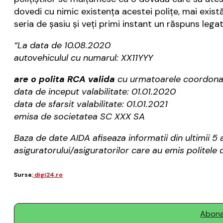
dovedi cu nimic existenţa acestei poliţe, mai există
seria de şasiu şi veţi primi instant un răspuns leg
“La data de 10.08.2020
autovehiculul cu numarul: XX11YYY
are o polita RCA valida
cu urmatoarele coordona
data de inceput valabilitate: 01.01.2020
data de sfarsit valabilitate: 01.01.2021
emisa de societatea SC XXX SA
Baza de date AIDA afiseaza informatii din ultimii 5 
asiguratorului/asiguratorilor care au emis politele
Sursa:
digi24.ro
Abonaț