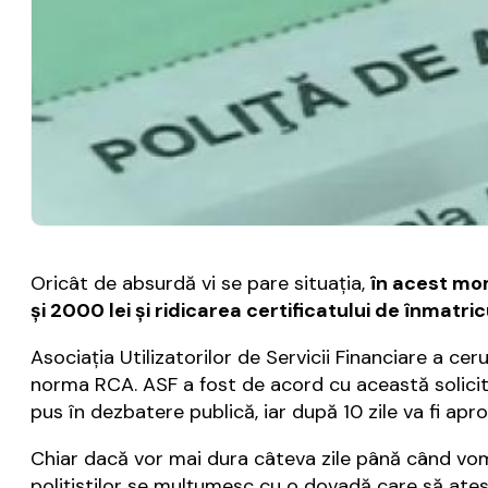
Oricât de absurdă vi se pare situaţia,
în acest mom
şi 2000 lei şi ridicarea certificatului de înmatric
Asociația Utilizatorilor de Servicii Financiare a c
norma RCA. ASF a fost de acord cu această solicita
pus în dezbatere publică, iar după 10 zile va fi apr
Chiar dacă vor mai dura câteva zile până când vom
poliţiştilor se mulţumesc cu o dovadă care să atest